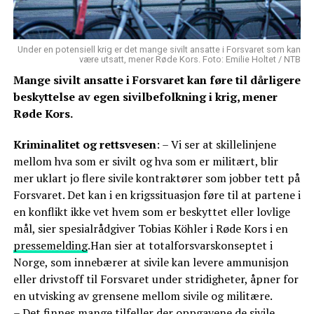
Under en potensiell krig er det mange sivilt ansatte i Forsvaret som kan
være utsatt, mener Røde Kors. Foto: Emilie Holtet / NTB
Mange sivilt ansatte i Forsvaret kan føre til dårligere
beskyttelse av egen sivilbefolkning i krig, mener
Røde Kors.
Kriminalitet og rettsvesen
: – Vi ser at skillelinjene
mellom hva som er sivilt og hva som er militært, blir
mer uklart jo flere sivile kontraktører som jobber tett på
Forsvaret. Det kan i en krigssituasjon føre til at partene i
en konflikt ikke vet hvem som er beskyttet eller lovlige
mål, sier spesialrådgiver Tobias Köhler i Røde Kors i en
pressemelding
.Han sier at totalforsvarskonseptet i
Norge, som innebærer at sivile kan levere ammunisjon
eller drivstoff til Forsvaret under stridigheter, åpner for
en utvisking av grensene mellom sivile og militære.
– Det finnes mange tilfeller der oppgavene de sivile