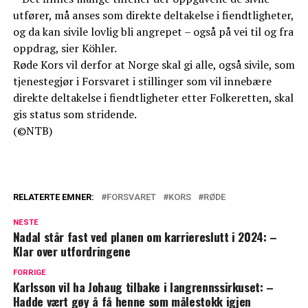
utfører, må anses som direkte deltakelse i fiendtligheter,
og da kan sivile lovlig bli angrepet – også på vei til og fra
oppdrag, sier Köhler.
Røde Kors vil derfor at Norge skal gi alle, også sivile, som
tjenestegjør i Forsvaret i stillinger som vil innebære
direkte deltakelse i fiendtligheter etter Folkeretten, skal
gis status som stridende.
(©NTB)
RELATERTE EMNER:
FORSVARET
KORS
RØDE
NESTE
Nadal står fast ved planen om karriereslutt i 2024: –
Klar over utfordringene
FORRIGE
Karlsson vil ha Johaug tilbake i langrennssirkuset: –
Hadde vært gøy å få henne som målestokk igjen