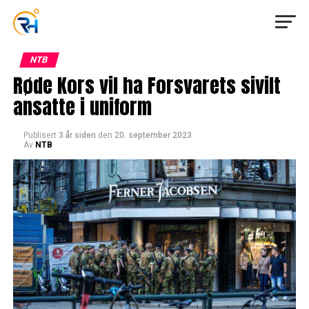
NTB
Røde Kors vil ha Forsvarets sivilt
ansatte i uniform
Publisert
3 år siden
den
20. september 2023
Av
NTB