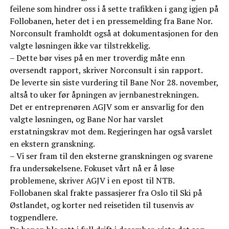
feilene som hindrer oss i å sette trafikken i gang igjen på
Follobanen, heter det i en pressemelding fra Bane Nor.
Norconsult framholdt også at dokumentasjonen for den
valgte løsningen ikke var tilstrekkelig.
– Dette bør vises på en mer troverdig måte enn
oversendt rapport, skriver Norconsult i sin rapport.
De leverte sin siste vurdering til Bane Nor 28. november,
altså to uker før åpningen av jernbanestrekningen.
Det er entreprenøren AGJV som er ansvarlig for den
valgte løsningen, og Bane Nor har varslet
erstatningskrav mot dem. Regjeringen har også varslet
en ekstern granskning.
– Vi ser fram til den eksterne granskningen og svarene
fra undersøkelsene. Fokuset vårt nå er å løse
problemene, skriver AGJV i en epost til NTB.
Follobanen skal frakte passasjerer fra Oslo til Ski på
Østlandet, og korter ned reisetiden til tusenvis av
togpendlere.