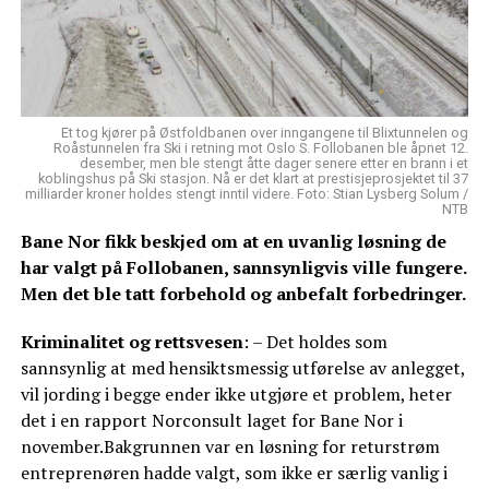
Et tog kjører på Østfoldbanen over inngangene til Blixtunnelen og
Roåstunnelen fra Ski i retning mot Oslo S. Follobanen ble åpnet 12.
desember, men ble stengt åtte dager senere etter en brann i et
koblingshus på Ski stasjon. Nå er det klart at prestisjeprosjektet til 37
milliarder kroner holdes stengt inntil videre. Foto: Stian Lysberg Solum /
NTB
Bane Nor fikk beskjed om at en uvanlig løsning de
har valgt på Follobanen, sannsynligvis ville fungere.
Men det ble tatt forbehold og anbefalt forbedringer.
Kriminalitet og rettsvesen
: – Det holdes som
sannsynlig at med hensiktsmessig utførelse av anlegget,
vil jording i begge ender ikke utgjøre et problem, heter
det i en rapport Norconsult laget for Bane Nor i
november.Bakgrunnen var en løsning for returstrøm
entreprenøren hadde valgt, som ikke er særlig vanlig i