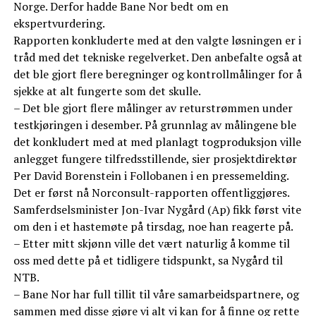
Norge. Derfor hadde Bane Nor bedt om en
ekspertvurdering.
Rapporten konkluderte med at den valgte løsningen er i
tråd med det tekniske regelverket. Den anbefalte også at
det ble gjort flere beregninger og kontrollmålinger for å
sjekke at alt fungerte som det skulle.
– Det ble gjort flere målinger av returstrømmen under
testkjøringen i desember. På grunnlag av målingene ble
det konkludert med at med planlagt togproduksjon ville
anlegget fungere tilfredsstillende, sier prosjektdirektør
Per David Borenstein i Follobanen i en pressemelding.
Det er først nå Norconsult-rapporten offentliggjøres.
Samferdselsminister Jon-Ivar Nygård (Ap) fikk først vite
om den i et hastemøte på tirsdag, noe han reagerte på.
– Etter mitt skjønn ville det vært naturlig å komme til
oss med dette på et tidligere tidspunkt, sa Nygård til
NTB.
– Bane Nor har full tillit til våre samarbeidspartnere, og
sammen med disse gjøre vi alt vi kan for å finne og rette