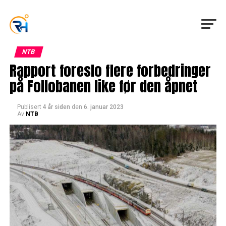
NTB
Rapport foreslo flere forbedringer
på Follobanen like før den åpnet
Publisert
4 år siden
den
6. januar 2023
Av
NTB