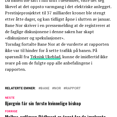
Da banen ble satt i full drift i desember, viste det seg
likevel at det oppsto varmgang i det elektriske anlegget.
Prestisjeprosjektet til 37 milliarder kroner ble stengt
etter åtte dager, og kan tidligst åpne i slutten av januar.
Bane Nor skriver i en pressemelding at de registrerer at
de faglige diskusjonene i denne saken har skapt
«diskusjoner og spekulasjoner».
Torsdag fortalte Bane Nor at de vurderte at rapporten
ikke var til hinder for å sette trafikk på banen. På
spørsmål fra
Teknisk Ukeblad
, kunne de imidlertid ikke
svare på om de fulgte opp alle anbefalingene i
rapporten.
RELATERTE EMNER:
BANE
NOR
RAPPORT
NESTE
Bjørgvin får sin første kvinnelige biskop
FORRIGE
Melhus-ordfører: Rådhuset er åpnet for de involverte