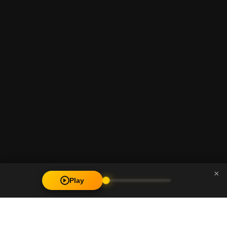
×
Play