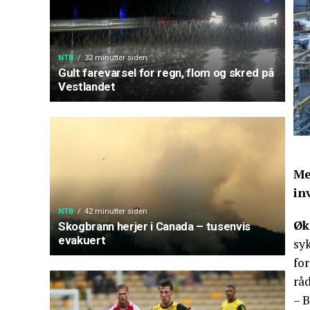
NTB
32 minutter siden
Gult farevarsel for regn, flom og skred på
Vestlandet
Me
in
NTB
42 minutter siden
Øk
Skogbrann herjer i Canada – tusenvis
evakuert
sy
fo
råd
– B