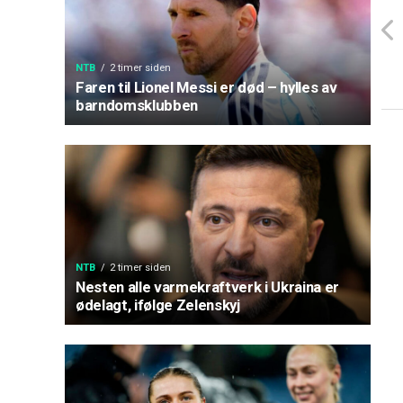
NTB
2 timer siden
Faren til Lionel Messi er død – hylles av
barndomsklubben
NTB
2 timer siden
Nesten alle varmekraftverk i Ukraina er
ødelagt, ifølge Zelenskyj