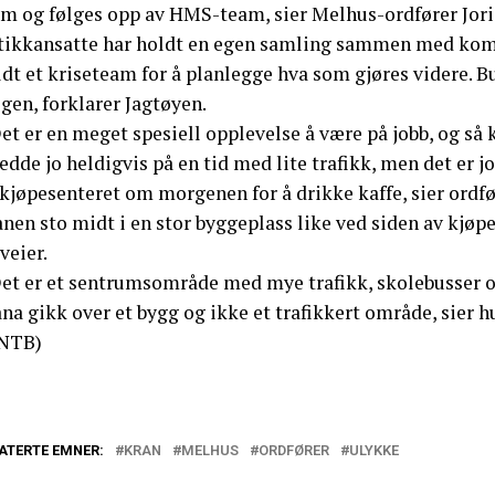
em og følges opp av HMS-team, sier Melhus-ordfører Jorid
tikkansatte har holdt en egen samling sammen med ko
dt et kriseteam for å planlegge hva som gjøres videre. B
gen, forklarer Jagtøyen.
Det er en meget spesiell opplevelse å være på jobb, og s
jedde jo heldigvis på en tid med lite trafikk, men det e
 kjøpesenteret om morgenen for å drikke kaffe, sier ordfø
nen sto midt i en stor byggeplass like ved siden av kjøp
veier.
Det er et sentrumsområde med mye trafikk, skolebusser og
na gikk over et bygg og ikke et trafikkert område, sier h
NTB)
ATERTE EMNER:
KRAN
MELHUS
ORDFØRER
ULYKKE