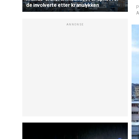
de involverte etter kranulykken
P
A
ANNONSE