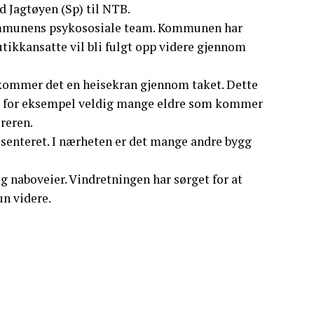
 Jagtøyen (Sp) til NTB.
mmunens psykososiale team. Kommunen har
utikkansatte vil bli fulgt opp videre gjennom
å kommer det en heisekran gjennom taket. Dette
r jo for eksempel veldig mange eldre som kommer
reren.
esenteret. I nærheten er det mange andre bygg
 naboveier. Vindretningen har sørget for at
un videre.