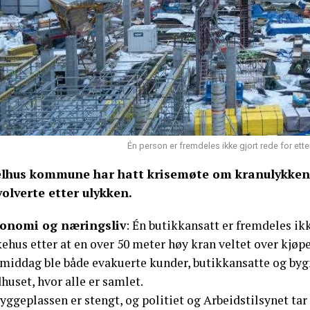
Én person er fremdeles ikke gjort rede for et
lhus kommune har hatt krisemøte om kranulykken, 
volverte etter ulykken.
onomi og næringsliv
: Én butikkansatt er fremdeles ikke
kehus etter at en over 50 meter høy kran veltet over kj
rmiddag ble både evakuerte kunder, butikkansatte og bygn
huset, hvor alle er samlet.
yggeplassen er stengt, og politiet og Arbeidstilsynet ta