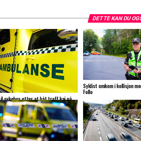
DETTE KAN DU OG
Syklist omkom i kollisjon med
Follo
til sykehus etter at båt traff kai på
rdmøre