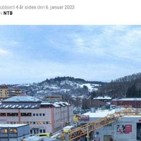
ublisert
4 år siden
den
6. januar 2023
v
NTB