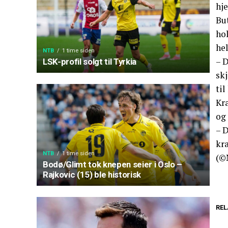
hj
Bu
hol
hel
NTB
1 time siden
– 
LSK-profil solgt til Tyrkia
sk
til
Kra
og 
– 
kra
NTB
1 time siden
(©
Bodø/Glimt tok knepen seier i Oslo –
Rajkovic (15) ble historisk
REL