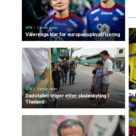
NTB
2 timer siden
Vålerenga klar for europacupkvalifisering
NTB
3 timer siden
To 
Dødstallet stiger etter skoleskyting i
No
Thailand