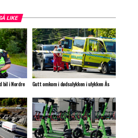
SÅ LIKE
 bil i Nordre
Gutt omkom i dødsulykken i ulykken Ås