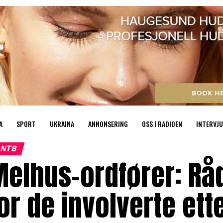
A
SPORT
UKRAINA
ANNONSERING
OSS I RADIOEN
INTERVJU
NTB
elhus-ordfører: Rå
or de involverte et