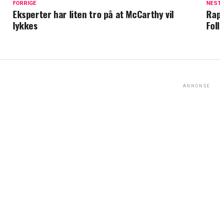
FORRIGE
NES
Eksperter har liten tro på at McCarthy vil
Rap
lykkes
Fol
ANNONSE