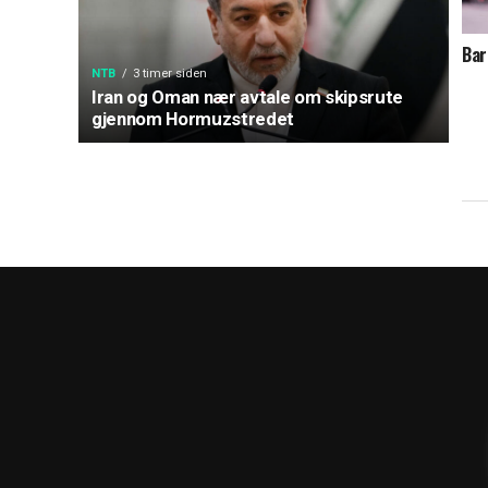
Bar
NTB
3 timer siden
Iran og Oman nær avtale om skipsrute
gjennom Hormuzstredet