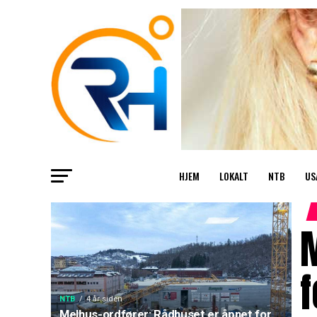
HJEM
LOKALT
NTB
US
M
f
NTB
4 år siden
Melhus-ordfører: Rådhuset er åpnet for