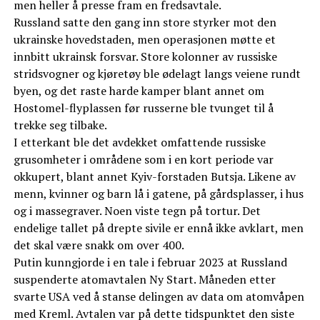
men heller å presse fram en fredsavtale.
Russland satte den gang inn store styrker mot den
ukrainske hovedstaden, men operasjonen møtte et
innbitt ukrainsk forsvar. Store kolonner av russiske
stridsvogner og kjøretøy ble ødelagt langs veiene rundt
byen, og det raste harde kamper blant annet om
Hostomel-flyplassen før russerne ble tvunget til å
trekke seg tilbake.
I etterkant ble det avdekket omfattende russiske
grusomheter i områdene som i en kort periode var
okkupert, blant annet Kyiv-forstaden Butsja. Likene av
menn, kvinner og barn lå i gatene, på gårdsplasser, i hus
og i massegraver. Noen viste tegn på tortur. Det
endelige tallet på drepte sivile er ennå ikke avklart, men
det skal være snakk om over 400.
Putin kunngjorde i en tale i februar 2023 at Russland
suspenderte atomavtalen Ny Start. Måneden etter
svarte USA ved å stanse delingen av data om atomvåpen
med Kreml. Avtalen var på dette tidspunktet den siste