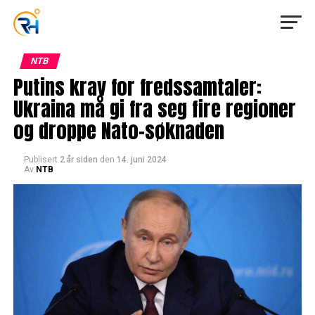
NTB
Putins krav for fredssamtaler:
Ukraina må gi fra seg fire regioner
og droppe Nato-søknaden
Publisert
2 år siden
den
14. juni 2024
Av
NTB