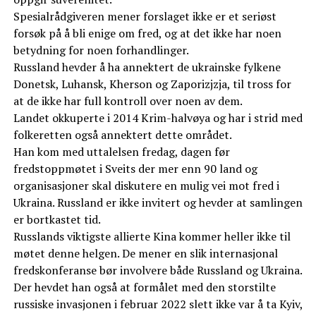
Spesialrådgiveren mener forslaget ikke er et seriøst
forsøk på å bli enige om fred, og at det ikke har noen
betydning for noen forhandlinger.
Russland hevder å ha annektert de ukrainske fylkene
Donetsk, Luhansk, Kherson og Zaporizjzja, til tross for
at de ikke har full kontroll over noen av dem.
Landet okkuperte i 2014 Krim-halvøya og har i strid med
folkeretten også annektert dette området.
Han kom med uttalelsen fredag, dagen før
fredstoppmøtet i Sveits der mer enn 90 land og
organisasjoner skal diskutere en mulig vei mot fred i
Ukraina. Russland er ikke invitert og hevder at samlingen
er bortkastet tid.
Russlands viktigste allierte Kina kommer heller ikke til
møtet denne helgen. De mener en slik internasjonal
fredskonferanse bør involvere både Russland og Ukraina.
Der hevdet han også at formålet med den storstilte
russiske invasjonen i februar 2022 slett ikke var å ta Kyiv,