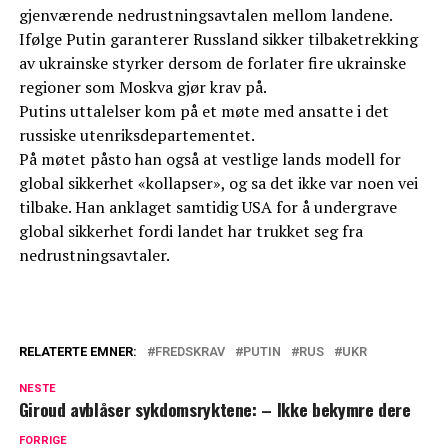
gjenværende nedrustningsavtalen mellom landene.
Ifølge Putin garanterer Russland sikker tilbaketrekking
av ukrainske styrker dersom de forlater fire ukrainske
regioner som Moskva gjør krav på.
Putins uttalelser kom på et møte med ansatte i det
russiske utenriksdepartementet.
På møtet påsto han også at vestlige lands modell for
global sikkerhet «kollapser», og sa det ikke var noen vei
tilbake. Han anklaget samtidig USA for å undergrave
global sikkerhet fordi landet har trukket seg fra
nedrustningsavtaler.
RELATERTE EMNER:
FREDSKRAV
PUTIN
RUS
UKR
NESTE
Giroud avblåser sykdomsryktene: – Ikke bekymre dere
FORRIGE