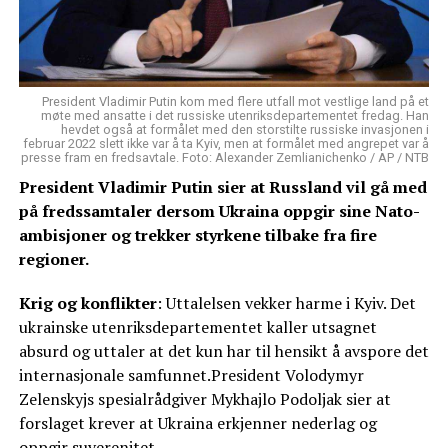
President Vladimir Putin kom med flere utfall mot vestlige land på et
møte med ansatte i det russiske utenriksdepartementet fredag. Han
hevdet også at formålet med den storstilte russiske invasjonen i
februar 2022 slett ikke var å ta Kyiv, men at formålet med angrepet var å
presse fram en fredsavtale. Foto: Alexander Zemlianichenko / AP / NTB
President Vladimir Putin sier at Russland vil gå med
på fredssamtaler dersom Ukraina oppgir sine Nato-
ambisjoner og trekker styrkene tilbake fra fire
regioner.
Krig og konflikter
: Uttalelsen vekker harme i Kyiv. Det
ukrainske utenriksdepartementet kaller utsagnet
absurd og uttaler at det kun har til hensikt å avspore det
internasjonale samfunnet.President Volodymyr
Zelenskyjs spesialrådgiver Mykhajlo Podoljak sier at
forslaget krever at Ukraina erkjenner nederlag og
oppgir suverenitet.