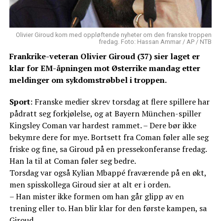
Olivier Giroud kom med oppløftende nyheter om den franske troppen
fredag. Foto: Hassan Ammar / AP / NTB
Frankrike-veteran Olivier Giroud (37) sier laget er
klar for EM-åpningen mot Østerrike mandag etter
meldinger om sykdomstrøbbel i troppen.
Sport
: Franske medier skrev torsdag at flere spillere har
pådratt seg forkjølelse, og at Bayern München-spiller
Kingsley Coman var hardest rammet. – Dere bør ikke
bekymre dere for mye. Bortsett fra Coman føler alle seg
friske og fine, sa Giroud på en pressekonferanse fredag.
Han la til at Coman føler seg bedre.
Torsdag var også Kylian Mbappé fraværende på en økt,
men spisskollega Giroud sier at alt er i orden.
– Han mister ikke formen om han går glipp av en
trening eller to. Han blir klar for den første kampen, sa
Giroud.