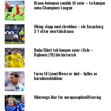
Brann-kvinnene snudde til seier – to kamper
unna Champions League
Viking slapp med skrekken – slo Sarpsborg
2-1 etter overtidsdrama
Bodø/Glimt tok knepen seier i Oslo –
Rajkovic (15) ble historisk
Faren til Lionel Messi er død – hylles av
barndomsklubben
Vålerenga klar for europacupkvalifisering