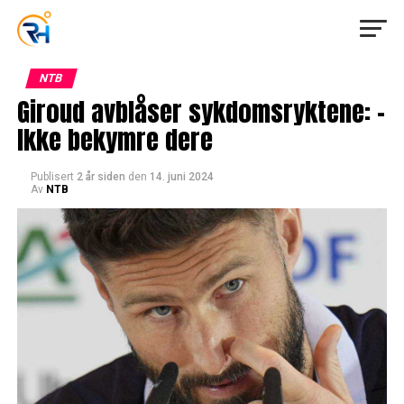
NTB
Giroud avblåser sykdomsryktene: –
Ikke bekymre dere
Publisert
2 år siden
den
14. juni 2024
Av
NTB