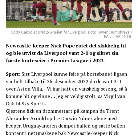
Cody Gakpo scoret 2-0-målet for Liverpool. Foto: Owen Humphreys /
PA via AP / NTB.
Newcastle-keeper Nick Pope rotet det skikkelig til
og ble utvist da Liverpool vant 2-0 og sikret sin
første borteseier i Premier League i 2023.
Sport
: Sist Liverpool kunne feire på bortebane i ligaen
var helt tilbake til 26. desember 2022 da de vant 3-1
over Aston Villa.– Vi har hatt en vanskelig sesong, så å
komme hit og vinne … Jeg er veldig stolt, sa Virgil van
Dijk til Sky Sports.
Gjestene fikk en drømmestart på kampen da Trent
Alexander-Arnold spilte Darwin Núñez alene med
keeper. Uruguayaneren dempet ballen og satte ballen
kontant i nettmaskene bak Newcastle-keeper Nick