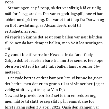
Pope.
– Stemningen er på topp, så det var viktig å få et tidlig
mål for å avgjøre det. Det var et godt lagspill, noe vi har
jobbet med på trening. Det var et flott løp fra Darwin og
en flott avslutning, sa Alexander-Arnold til
rettighetshaveren.
På reprisen kunne det se ut som ballen var nær hånden
til Nunez da han dempet ballen, men VAR lot scoringen
stå.
Og vondt ble til verre for Newcastle da først Cody
Gakpo doblet ledelsen bare ti minutter senere, før Pope
ble utvist etter å ha tatt tak i ballen langt utenfor 16-
meteren.
– Det røde kortet endret kampen litt. Vi kunne ha gjort
det bedre, men det er en grunn til at vi vinner her. Jeg er
veldig stolt av guttene, sa Van Dijk.
Newcastle prøvde febrilsk å sette inn en redusering,
men måtte til slutt se seg slått på hjemmebane for
første gang siden 30. april 2022. Også den gangen var