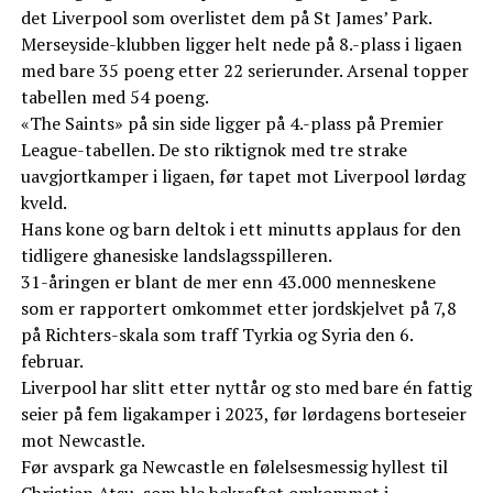
det Liverpool som overlistet dem på St James’ Park.
Merseyside-klubben ligger helt nede på 8.-plass i ligaen
med bare 35 poeng etter 22 serierunder. Arsenal topper
tabellen med 54 poeng.
«The Saints» på sin side ligger på 4.-plass på Premier
League-tabellen. De sto riktignok med tre strake
uavgjortkamper i ligaen, før tapet mot Liverpool lørdag
kveld.
Hans kone og barn deltok i ett minutts applaus for den
tidligere ghanesiske landslagsspilleren.
31-åringen er blant de mer enn 43.000 menneskene
som er rapportert omkommet etter jordskjelvet på 7,8
på Richters-skala som traff Tyrkia og Syria den 6.
februar.
Liverpool har slitt etter nyttår og sto med bare én fattig
seier på fem ligakamper i 2023, før lørdagens borteseier
mot Newcastle.
Før avspark ga Newcastle en følelsesmessig hyllest til