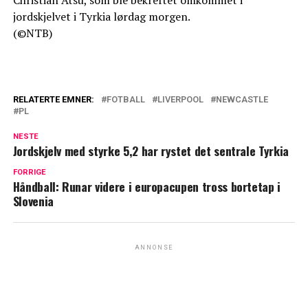
Christian Atsu, som ble bekreftet omkommet i
jordskjelvet i Tyrkia lørdag morgen.
(©NTB)
RELATERTE EMNER:
FOTBALL
LIVERPOOL
NEWCASTLE
PL
NESTE
Jordskjelv med styrke 5,2 har rystet det sentrale Tyrkia
FORRIGE
Håndball: Runar videre i europacupen tross bortetap i
Slovenia
ANNONSE