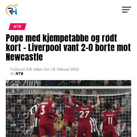
NTB
Pope med kjempetabbe og rødt
kort – Liverpool vant 2-0 borte mot
Newcastle
Publisert
3 år siden
den
18. februar 2023
Av
NTB