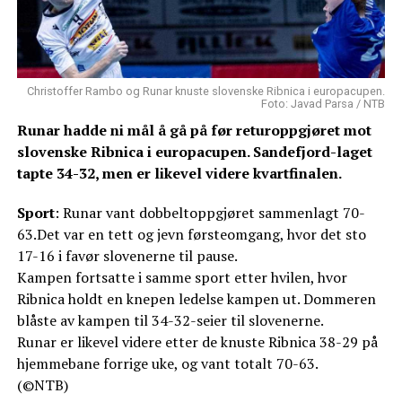
Christoffer Rambo og Runar knuste slovenske Ribnica i europacupen.
Foto: Javad Parsa / NTB
Runar hadde ni mål å gå på før returoppgjøret mot
slovenske Ribnica i europacupen. Sandefjord-laget
tapte 34-32, men er likevel videre kvartfinalen.
Sport
: Runar vant dobbeltoppgjøret sammenlagt 70-
63.Det var en tett og jevn førsteomgang, hvor det sto
17-16 i favør slovenerne til pause.
Kampen fortsatte i samme sport etter hvilen, hvor
Ribnica holdt en knepen ledelse kampen ut. Dommeren
blåste av kampen til 34-32-seier til slovenerne.
Runar er likevel videre etter de knuste Ribnica 38-29 på
hjemmebane forrige uke, og vant totalt 70-63.
(©NTB)