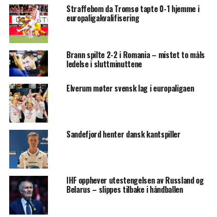
Straffebom da Tromsø tapte 0-1 hjemme i
europaligakvalifisering
Brann spilte 2-2 i Romania – mistet to måls
ledelse i sluttminuttene
Elverum møter svensk lag i europaligaen
Sandefjord henter dansk kantspiller
IHF opphever utestengelsen av Russland og
Belarus – slippes tilbake i håndballen