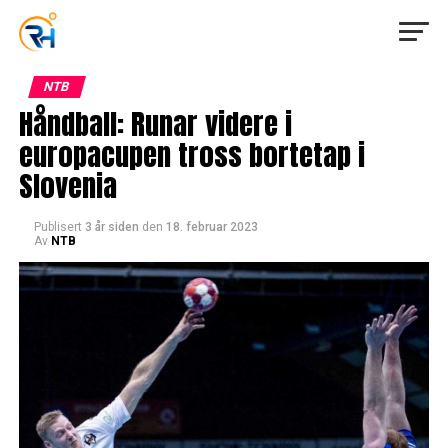
NTB
Håndball: Runar videre i
europacupen tross bortetap i
Slovenia
Publisert
3 år siden
den
18. februar 2023
Av
NTB