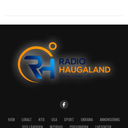
HJEM
LOKALT
NTB
USA
SPORT
UKRAINA
ANNONSERING
OSS I RADIOEN
INTERVJU
PERSONVERN
LIVESENTER