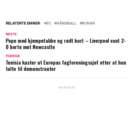
RELATERTE EMNER:
EC
HÅNDBALL
RUNAR
NESTE
Pope med kjempetabbe og rødt kort – Liverpool vant 2-
0 borte mot Newcastle
FORRIGE
Tunisia kaster ut Europas fagforeningssjef etter at hun
talte til demonstranter
ANNONSE