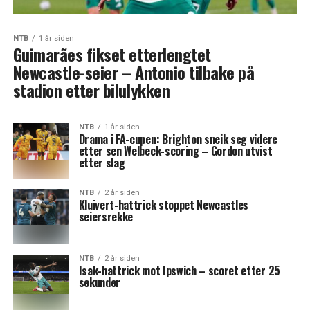
NTB
1 år siden
Guimarães fikset etterlengtet
Newcastle-seier – Antonio tilbake på
stadion etter bilulykken
NTB
1 år siden
Drama i FA-cupen: Brighton sneik seg videre
etter sen Welbeck-scoring – Gordon utvist
etter slag
NTB
2 år siden
Kluivert-hattrick stoppet Newcastles
seiersrekke
NTB
2 år siden
Isak-hattrick mot Ipswich – scoret etter 25
sekunder