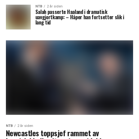
NTB
2 år siden
Salah passerte Haaland i dramatisk
uavgjortkamp: – Håper han fortsetter slik i
lang tid
NTB
2 år siden
Newcastles toppsjef rammet av