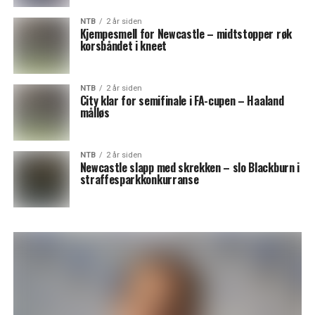
NTB
2 år siden
Kjempesmell for Newcastle – midtstopper røk
korsbåndet i kneet
NTB
2 år siden
City klar for semifinale i FA-cupen – Haaland
målløs
NTB
2 år siden
Newcastle slapp med skrekken – slo Blackburn i
straffesparkkonkurranse