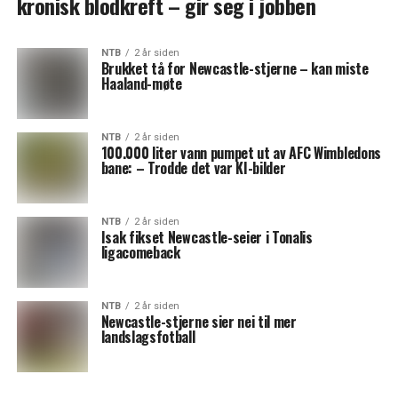
kronisk blodkreft – gir seg i jobben
NTB
2 år siden
Brukket tå for Newcastle-stjerne – kan miste
Haaland-møte
NTB
2 år siden
100.000 liter vann pumpet ut av AFC Wimbledons
bane: – Trodde det var KI-bilder
NTB
2 år siden
Isak fikset Newcastle-seier i Tonalis
ligacomeback
NTB
2 år siden
Newcastle-stjerne sier nei til mer
landslagsfotball