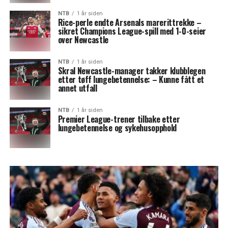
NTB
1 år siden
Rice-perle endte Arsenals marerittrekke –
sikret Champions League-spill med 1-0-seier
over Newcastle
NTB
1 år siden
Skral Newcastle-manager takker klubblegen
etter tøff lungebetennelse: – Kunne fått et
annet utfall
NTB
1 år siden
Premier League-trener tilbake etter
lungebetennelse og sykehusopphold