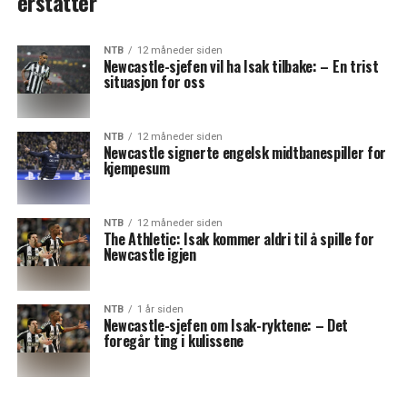
erstatter
NTB
12 måneder siden
Newcastle-sjefen vil ha Isak tilbake: – En trist
situasjon for oss
NTB
12 måneder siden
Newcastle signerte engelsk midtbanespiller for
kjempesum
NTB
12 måneder siden
The Athletic: Isak kommer aldri til å spille for
Newcastle igjen
NTB
1 år siden
Newcastle-sjefen om Isak-ryktene: – Det
foregår ting i kulissene