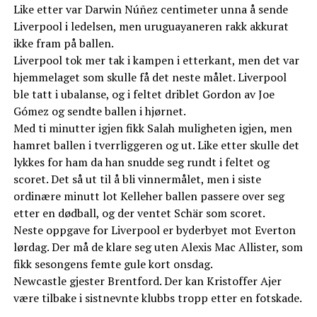
Like etter var Darwin Núñez centimeter unna å sende
Liverpool i ledelsen, men uruguayaneren rakk akkurat
ikke fram på ballen.
Liverpool tok mer tak i kampen i etterkant, men det var
hjemmelaget som skulle få det neste målet. Liverpool
ble tatt i ubalanse, og i feltet driblet Gordon av Joe
Gómez og sendte ballen i hjørnet.
Med ti minutter igjen fikk Salah muligheten igjen, men
hamret ballen i tverrliggeren og ut. Like etter skulle det
lykkes for ham da han snudde seg rundt i feltet og
scoret. Det så ut til å bli vinnermålet, men i siste
ordinære minutt lot Kelleher ballen passere over seg
etter en dødball, og der ventet Schär som scoret.
Neste oppgave for Liverpool er byderbyet mot Everton
lørdag. Der må de klare seg uten Alexis Mac Allister, som
fikk sesongens femte gule kort onsdag.
Newcastle gjester Brentford. Der kan Kristoffer Ajer
være tilbake i sistnevnte klubbs tropp etter en fotskade.