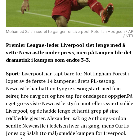
Mohamed Salah scoret to ganger for Liverpool. Foto: Ian Hodgson / AP
/ NTB
Premier League-leder Liverpool slet lenge med å
sette Newcastle under press, men på tampen ble det
dramatisk i kampen som endte 3-3.
Sport
: Liverpool har tapt bare for Nottingham Forest i
løpet av de første 14 kampene i årets PL-sesong.
Newcastle har hatt en tyngre sesongstart med fem
seirer, fire uavgjort og fire tap før onsdagens oppgjør.På
eget gress viste Newcastle styrke mot ellers svært solide
Liverpool, og de hadde lenge et hardt grep på sine
rødkledde gjester. Alexander Isak og Anthony Gordon
sendte Newcastle i ledelsen hver sin gang, mens Curtis
Jones og Salah (to mål) snudde kampen for Liverpool.