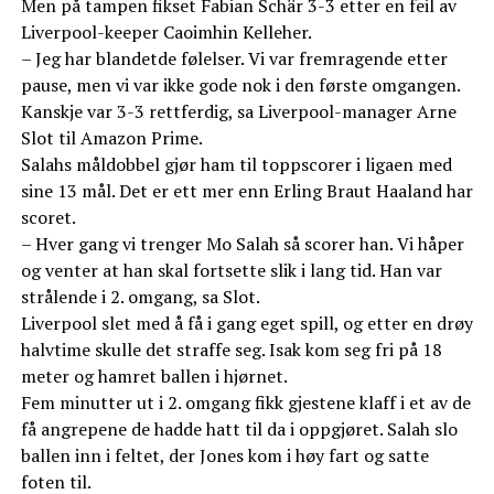
Men på tampen fikset Fabian Schär 3-3 etter en feil av
Liverpool-keeper Caoimhin Kelleher.
– Jeg har blandetde følelser. Vi var fremragende etter
pause, men vi var ikke gode nok i den første omgangen.
Kanskje var 3-3 rettferdig, sa Liverpool-manager Arne
Slot til Amazon Prime.
Salahs måldobbel gjør ham til toppscorer i ligaen med
sine 13 mål. Det er ett mer enn Erling Braut Haaland har
scoret.
– Hver gang vi trenger Mo Salah så scorer han. Vi håper
og venter at han skal fortsette slik i lang tid. Han var
strålende i 2. omgang, sa Slot.
Liverpool slet med å få i gang eget spill, og etter en drøy
halvtime skulle det straffe seg. Isak kom seg fri på 18
meter og hamret ballen i hjørnet.
Fem minutter ut i 2. omgang fikk gjestene klaff i et av de
få angrepene de hadde hatt til da i oppgjøret. Salah slo
ballen inn i feltet, der Jones kom i høy fart og satte
foten til.