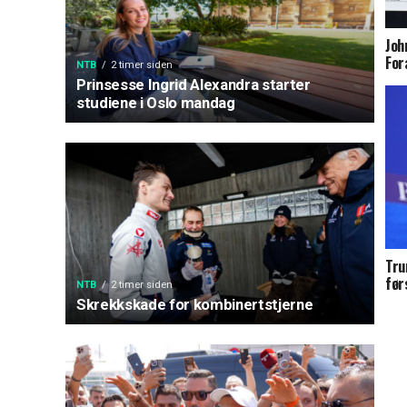
Joh
For
NTB
2 timer siden
Prinsesse Ingrid Alexandra starter
studiene i Oslo mandag
Tru
før
NTB
2 timer siden
Skrekkskade for kombinertstjerne