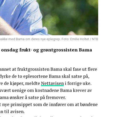
snakke med Bama om deres nye eplegrep. Foto: Emilie Holtet / NTB
e onsdag frukt- og grøntgrossisten Bama
annet at fruktgrossisten Bama skal fase ut flere
 dyrke de to eplesortene Bama skal satse på,
tre de kjøper, meldte
Nettavisen
i forrige uke.
svært uenige om kostnadene Bama krever av
ama ønsker å satse på fremover.
det nye prinsippet som de innfører om at bøndene
n til avisen.