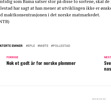
tidig som Bama satser stor på disse to sortene, skal de k
lestad har sagt at han mener at utviklingen ikke er ønsk
d maktkonsentrasjonen i det norske matmarkedet.
NTB)
ATERTE EMNER:
EPLE
MØTE
POLLESTAD
FORRIGE
NES
Nok et godt år for norske plommer
Sve
nas
ANNONSE