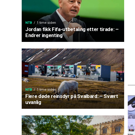
NTB
1 time siden
Jordan fikk Fifa-utbetaling etter tirade: –
Endrer ingenting
NTB
1 time siden
Flere døde reinsdyr på Svalbard: – Svært
uvanlig