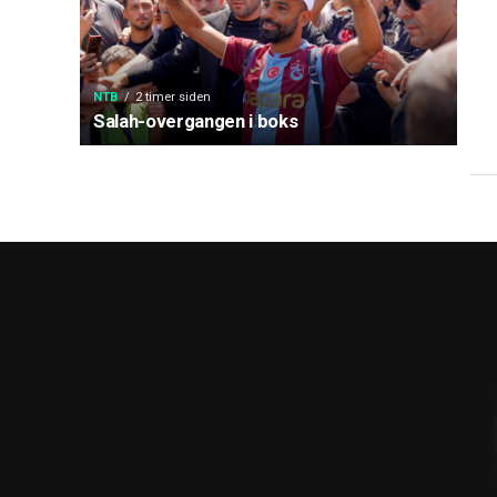
NTB
2 timer siden
Salah-overgangen i boks