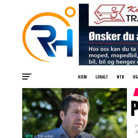
HJEM
LOKALT
NTB
US
P
A
NTB
3 år siden