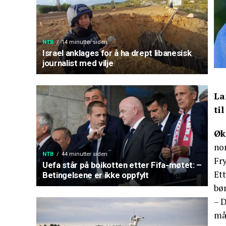
NTB
14 minutter siden
Israel anklages for å ha drept libanesisk
journalist med vilje
La
ti
Øk
nor
NTB
44 minutter siden
Fry
Uefa står på boikotten etter Fifa-møtet: –
Ett
Betingelsene er ikke oppfylt
bø
– D
må 