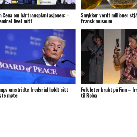
n Cena om hårtransplantasjonen: –
Smykker verdt millioner stjå
andret livet mitt
fransk museum
mps omstridte fredsråd holdt sitt
Folk leter brukt på Finn – f
ste møte
til Rolex