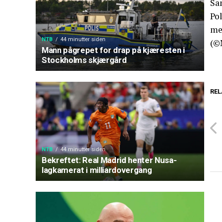
Sam
Pol
me
NTB
44 minutter siden
(©
Mann pågrepet for drap på kjæresten i
Stockholms skjærgård
REL
NTB
44 minutter siden
Bekreftet: Real Madrid henter Nusa-
lagkamerat i milliardovergang