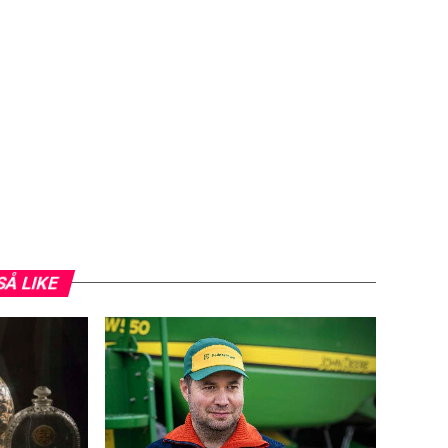
SÅ LIKE