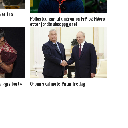
let fra
Pollestad går til angrep på FrP og Høyre
etter jordbruksoppgjøret
ra «gis bort»
Orban skal møte Putin fredag