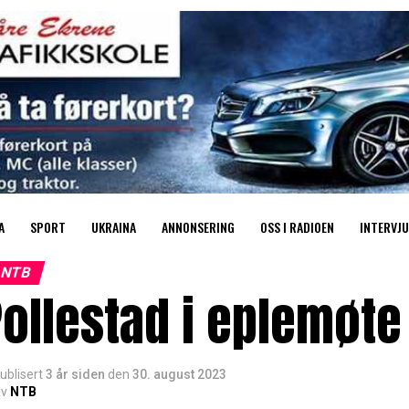
A
SPORT
UKRAINA
ANNONSERING
OSS I RADIOEN
INTERVJU
NTB
Pollestad i eplemøt
ublisert
3 år siden
den
30. august 2023
v
NTB