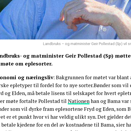
Landbruks – og matminister Geir Pollestad (Sp) vil 
ndbruks- og matminister Geir Pollestad (Sp) møtt
l møte om eplesorter.
onomi og næringsliv
: Bakgrunnen for møtet var blant 
ske epletyper til fordel for to nye sorter.Bønder som vil
d og Elden, må betale lisens til selskapet for hvert eple
er møte fortalte Pollestad til
Nationen
han og Bama var 
nder som vil dyrke fram eplesortene Fryd og Eden, som B
et er et punkt hvor vi har veldig ulikt syn. Det gjelder 
betale kjedene for en del av kostnadene til Bama, sier ha