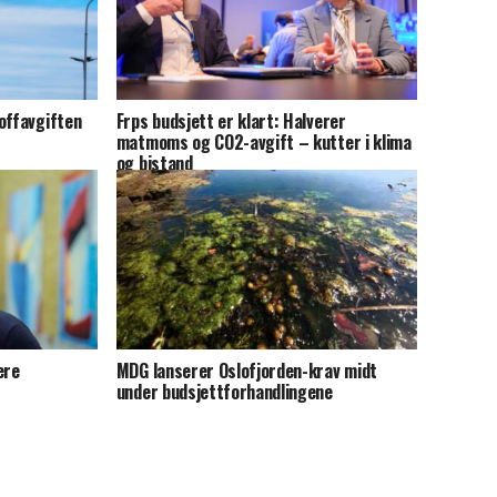
offavgiften
Frps budsjett er klart: Halverer
matmoms og CO2-avgift – kutter i klima
og bistand
ere
MDG lanserer Oslofjorden-krav midt
under budsjettforhandlingene