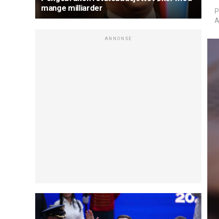
mange milliarder
P
A
ANNONSE