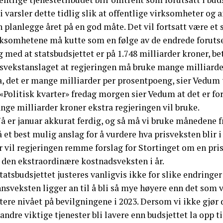
i varsler dette tidlig slik at offentlige virksomheter og
 planlegge året på en god måte. Det vil fortsatt være et
rksomhetene må kutte som en følge av de endrede foruts
g med at statsbudsjettet er på 1.748 milliarder kroner, be
isvekstanslaget at regjeringen må bruke mange milliarde
a, det er mange milliarder per prosentpoeng, sier Vedum 
«Politisk kvarter» fredag morgen sier Vedum at det er for
nge milliarder kroner ekstra regjeringen vil bruke.
å er januar akkurat ferdig, og så må vi bruke månedene fr
å et best mulig anslag for å vurdere hva prisveksten blir i 
 vil regjeringen remme forslag for Stortinget om en pris
r den ekstraordinære kostnadsveksten i år.
tatsbudsjettet justeres vanligvis ikke for slike endringe
nsveksten ligger an til å bli så mye høyere enn det som v
tere nivået på bevilgningene i 2023. Dersom vi ikke gjør de
andre viktige tjenester bli lavere enn budsjettet la opp t