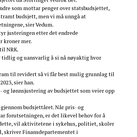
 andre som mottar penger over statsbudsjettet,
 stramt budsjett, men vi må unngå at
etningene, sier Vedum.
tyr justeringen etter det endrede
r kroner mer.
til NRK.
 tidlig og uansvarlig å si nå nøyaktig hvor
am til revidert så vi får best mulig grunnlag til
2023, sier han.
- og lønnsjustering av budsjettet som veier opp
r gjennom budsjettåret. Når pris- og
ar forutsetningen, er det likevel behov for å
tte, vil aktivitetene i sykehus, politiet, skoler
il, skriver Finansdepartementet i