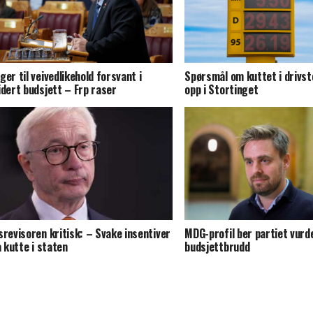
ger til veivedlikehold forsvant i
Spørsmål om kuttet i drivst
idert budsjett – Frp raser
opp i Stortinget
srevisoren kritisk: – Svake insentiver
MDG-profil ber partiet vurd
 å kutte i staten
budsjettbrudd