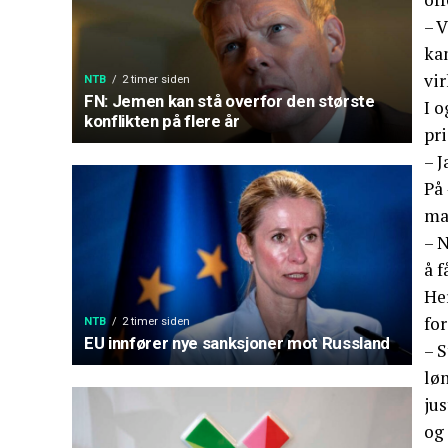
– V
kan
vi
NTB
2 timer siden
FN: Jemen kan stå overfor den største
I o
konflikten på flere år
pr
– J
På 
ma
– N
å f
Her
fo
NTB
2 timer siden
EU innfører nye sanksjoner mot Russland
– S
løn
jus
og 