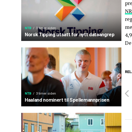
pr
NR
reg
men
NTB
3 timer siden
4,9
Norsk Tipping utsatt for nytt dataangrep
De 
REL
NTB
3 timer siden
Haaland nominert til Spellemannprisen