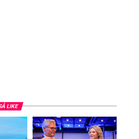
SÅ LIKE