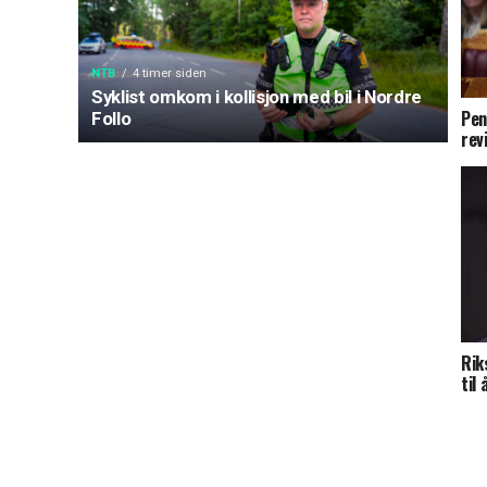
NTB
4 timer siden
Syklist omkom i kollisjon med bil i Nordre
Pen
Follo
rev
Rik
til