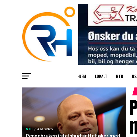
HJEM
LOKALT
NTB
US
P
NTB
4 år siden
Pengebruken i statsbudsjettet øker med