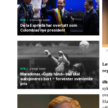
NTB
2 minutter siden
De la Espriella har overtatt som
Colombias nye president
F
Lø
NTB
2 timer siden
re
Maradonas «Guds hånd»-ball skal
auksjoneres bort – forventer svimlende
Øk
pris
syk
ove
Sl
off