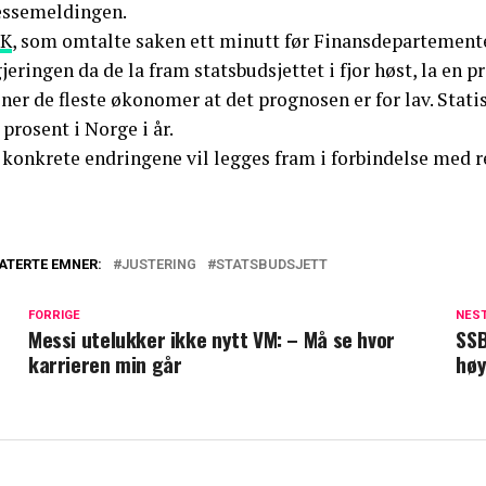
essemeldingen.
K
, som omtalte saken ett minutt før Finansdepartemente
jeringen da de la fram statsbudsjettet i fjor høst, la en p
er de fleste økonomer at det prognosen er for lav. Statis
 prosent i Norge i år.
konkrete endringene vil legges fram i forbindelse med re
ATERTE EMNER:
JUSTERING
STATSBUDSJETT
FORRIGE
NES
Messi utelukker ikke nytt VM: – Må se hvor
SSB
karrieren min går
høy