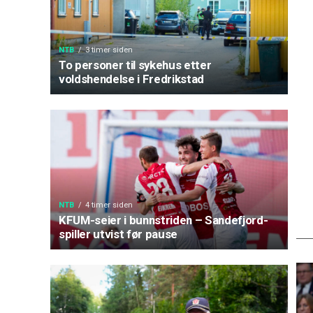
NTB
3 timer siden
To personer til sykehus etter
voldshendelse i Fredrikstad
NTB
4 timer siden
KFUM-seier i bunnstriden – Sandefjord-
spiller utvist før pause