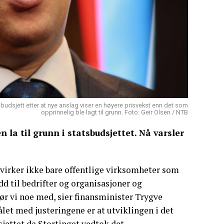
sbudsjett etter at nye anslag viser en høyere prisvekst enn det som
opprinnelig ble lagt til grunn. Foto: Geir Olsen / NTB
 la til grunn i statsbudsjettet. Nå varsler
åvirker ikke bare offentlige virksomheter som
dd til bedrifter og organisasjoner og
jør vi noe med, sier finansminister Trygve
et med justeringene er at utviklingen i det
sjettet da Stortinget vedtok det.