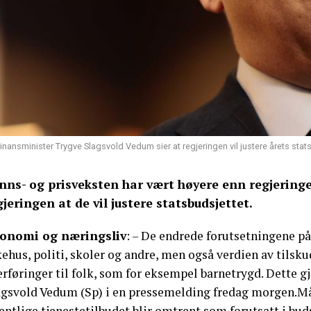
inansminister Trygve Slagsvold Vedum sier at regjeringen vil justere årets stat
nns- og prisveksten har vært høyere enn regjeringen
gjeringen at de vil justere statsbudsjettet.
onomi og næringsliv
: – De endrede forutsetningene p
ehus, politi, skoler og andre, men også verdien av tilsku
rføringer til folk, som for eksempel barnetrygd. Dette g
agsvold Vedum (Sp) i en pressemelding fredag morgen.Mål
entlige tjenestetilbudet blir omtrent som forutsatt i bud