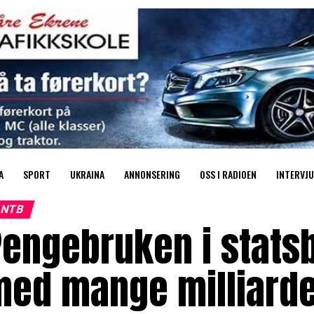
A
SPORT
UKRAINA
ANNONSERING
OSS I RADIOEN
INTERVJU
NTB
engebruken i statsb
med mange milliard