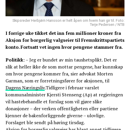
Skipsreder Herbjørn Hansson er helt åpen om hvem han gir til. Foto:
Terje Pedersen / NTB
I forrige uke tikket det inn fem millioner kroner fra
Aksjon for borgerlig valgseier til Fremskrittspartiets
konto. Fortsatt vet ingen hvor pengene stammer fra.
Politikk
: – Jeg er bundet av min taushetsplikt. Det er
slik at heller ikke de som mottar pengene, har kunnskap
om hvor pengene kommer fra, sier advokat Morten
Garman, som er forretningsfører for aksjonen, til
Dagens Næringsliv
.Tidligere i februar varslet
kommunalminister Kjersti Stenseng (Ap) at regjeringen
vil hastebehandle et forslag som vil gjøre slike
donasjoner – der verken offentligheten eller partiene
kjenner de bakenforliggende giverne – ulovlige.
Forslaget ble sendt på høring tirsdag.
Aksjon for borgerlig valgseier har blant annet tidligere