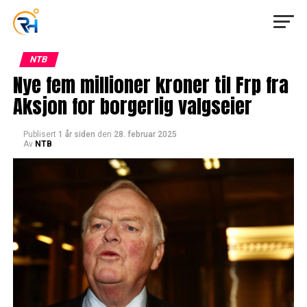
NTB
Nye fem millioner kroner til Frp fra
Aksjon for borgerlig valgseier
Publisert
1 år siden
den
28. februar 2025
Av
NTB