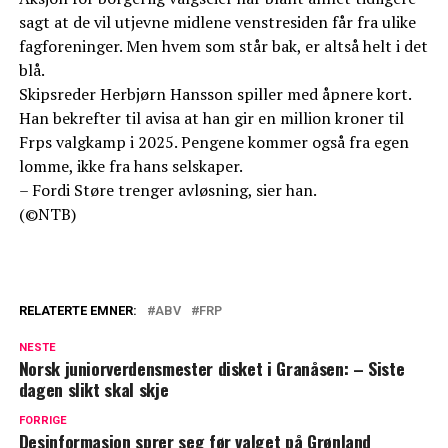
sagt at de vil utjevne midlene venstresiden får fra ulike
fagforeninger. Men hvem som står bak, er altså helt i det
blå.
Skipsreder Herbjørn Hansson spiller med åpnere kort.
Han bekrefter til avisa at han gir en million kroner til
Frps valgkamp i 2025. Pengene kommer også fra egen
lomme, ikke fra hans selskaper.
– Fordi Støre trenger avløsning, sier han.
(©NTB)
RELATERTE EMNER:
ABV
FRP
NESTE
Norsk juniorverdensmester disket i Granåsen: – Siste
dagen slikt skal skje
FORRIGE
Desinformasjon sprer seg før valget på Grønland