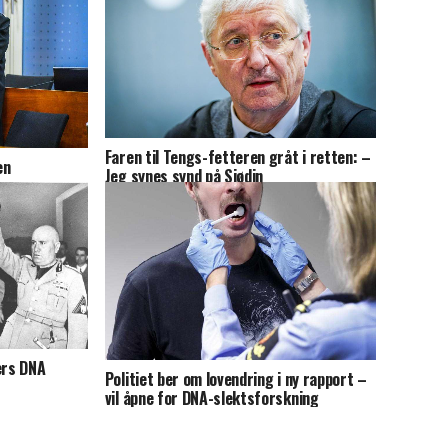
Faren til Tengs-fetteren gråt i retten: –
en
Jeg synes synd på Sjødin
ers DNA
Politiet ber om lovendring i ny rapport –
vil åpne for DNA-slektsforskning