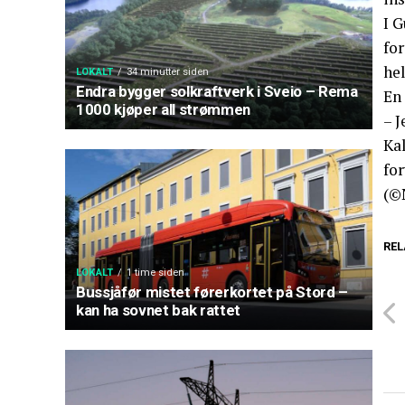
I 
for
hel
LOKALT
34 minutter siden
Endra bygger solkraftverk i Sveio – Rema
En 
1000 kjøper all strømmen
– J
Ka
fo
(©
REL
LOKALT
1 time siden
Bussjåfør mistet førerkortet på Stord –
kan ha sovnet bak rattet