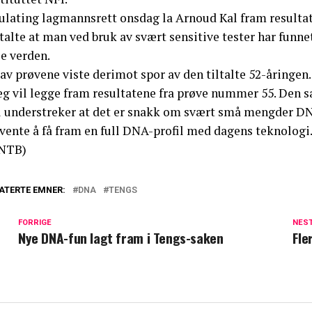
Gulating lagmannsrett onsdag la Arnoud Kal fram resulta
talte at man ved bruk av svært sensitive tester har funn
e verden.
av prøvene viste derimot spor av den tiltalte 52-åringen.
eg vil legge fram resultatene fra prøve nummer 55. Den s
l understreker at det er snakk om svært små mengder DN
rvente å få fram en full DNA-profil med dagens teknologi
NTB)
ATERTE EMNER:
DNA
TENGS
FORRIGE
NES
Nye DNA-fun lagt fram i Tengs-saken
Fle