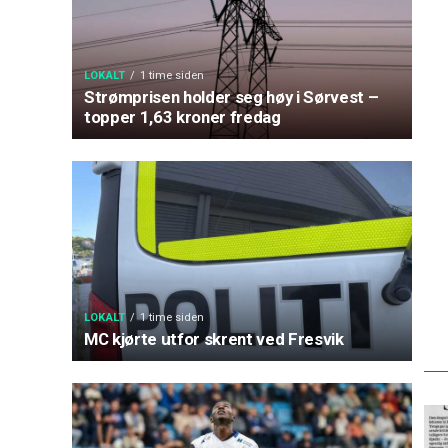
LOKALT
1 time siden
Strømprisen holder seg høy i Sørvest –
topper 1,63 kroner fredag
LOKALT
1 time siden
MC kjørte utfor skrent ved Fresvik