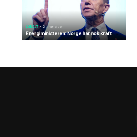
LOKALT
2 timer siden
Energiministeren: Norge har nok kraft