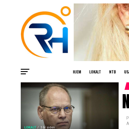
HJEM
LOKALT
NTB
US
N
P
A
LOKALT
3 år siden