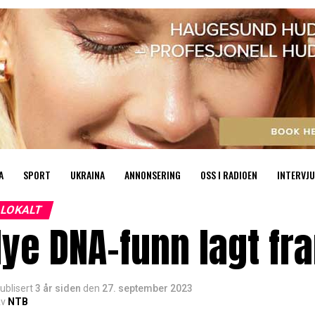
A
SPORT
UKRAINA
ANNONSERING
OSS I RADIOEN
INTERVJU
LOKALT
ye DNA-funn lagt fr
ublisert
3 år siden
den
27. september 2023
v
NTB