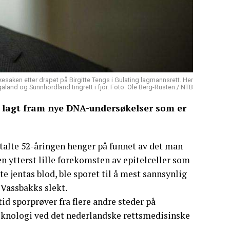
nkesaken etter drapet på Birgitte Tengs i Gulating lagmannsrett. Her
aland og Sunnhordland tingrett i fjor. Foto: Ole Berg-Rusten / NTB
 lagt fram nye DNA-undersøkelser som er
talte 52-åringen henger på funnet av det man
 ytterst lille forekomsten av epitelceller som
te jentas blod, ble sporet til å mest sannsynlig
 Vassbakks slekt.
id sporprøver fra flere andre steder på
knologi ved det nederlandske rettsmedisinske