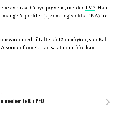
tene av disse 65 nye prøvene, melder
TV 2
. Han
et mange Y-profiler (kjønns- og slekts-DNA) fra
amsvarer med tiltalte på 12 markører, sier Kal.
A som er funnet. Han sa at man ikke kan
.
TE
re medier felt i PFU