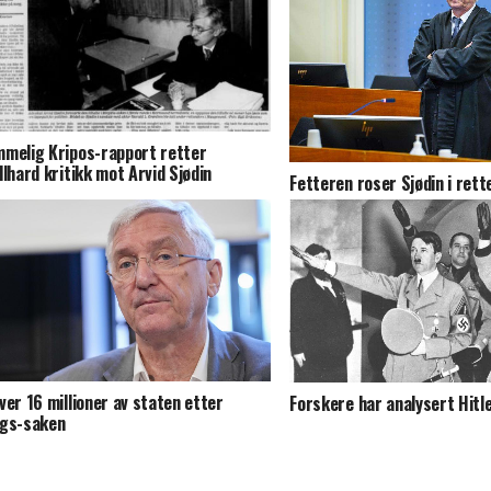
melig Kripos-rapport retter
llhard kritikk mot Arvid Sjødin
Fetteren roser Sjødin i rett
ver 16 millioner av staten etter
Forskere har analysert Hitl
gs-saken