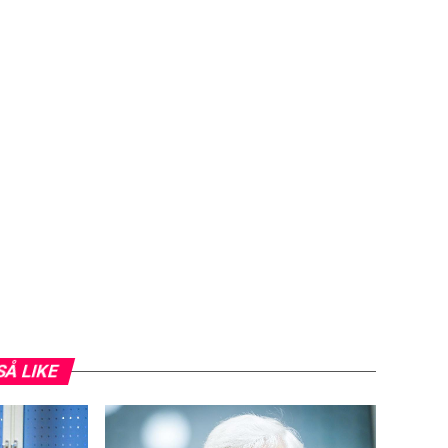
SÅ LIKE