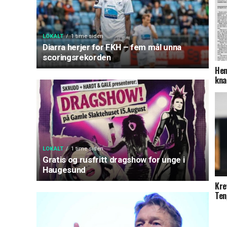
LOKALT
1 time siden
Diarra herjer for FKH – fem mål unna
scoringsrekorden
Hem
kna
LOKALT
1 time siden
Gratis og rusfritt dragshow for unge i
Haugesund
Kre
Ten