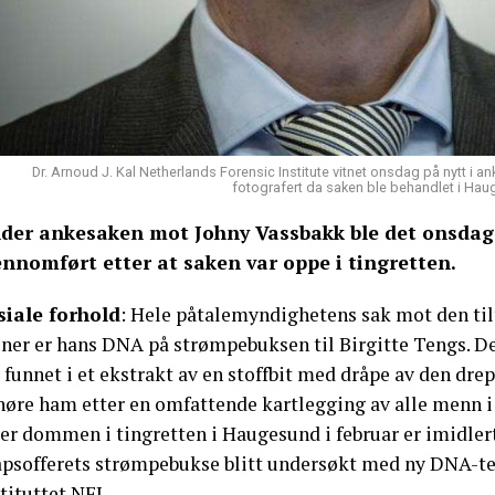
Dr. Arnoud J. Kal Netherlands Forensic Institute vitnet onsdag på nytt i a
fotografert da saken ble behandlet i Haug
der ankesaken mot Johny Vassbakk ble det onsdag
ennomført etter at saken var oppe i tingretten.
siale forhold
: Hele påtalemyndighetens sak mot den til
ner er hans DNA på strømpebuksen til Birgitte Tengs. Den
 funnet i et ekstrakt av en stoffbit med dråpe av den drep
lhøre ham etter en omfattende kartlegging av alle menn i
er dommen i tingretten i Haugesund i februar er imidlert
apsofferets strømpebukse blitt undersøkt med ny DNA-te
tituttet NFI.