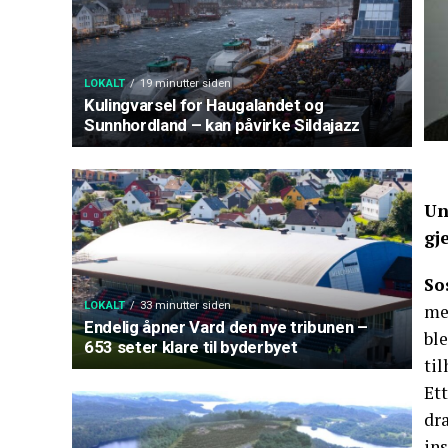
LOKALT
19 minutter siden
Kulingvarsel for Haugalandet og
Sunnhordland – kan påvirke Sildajazz
Un
gj
So
LOKALT
33 minutter siden
me
Endelig åpner Vard den nye tribunen –
ble
653 seter klare til byderbyet
ti
Ett
dr
ins