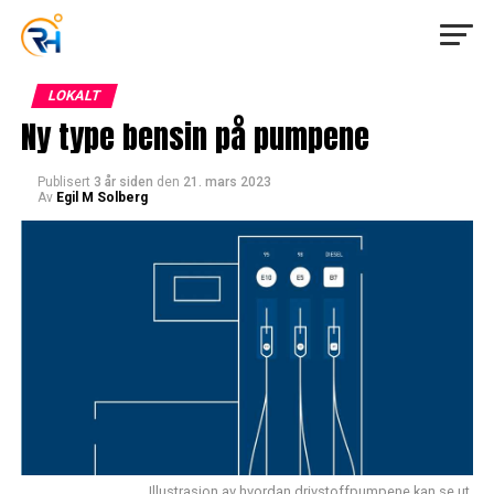
LOKALT
Ny type bensin på pumpene
Publisert
3 år siden
den
21. mars 2023
Av
Egil M Solberg
Illustrasjon av hvordan drivstoffpumpene kan se ut.