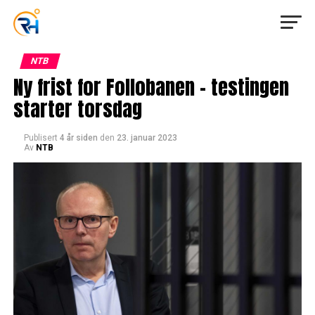
NTB
Ny frist for Follobanen – testingen
starter torsdag
Publisert
4 år siden
den
23. januar 2023
Av
NTB