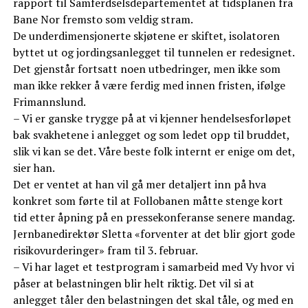
rapport til Samferdselsdepartementet at tidsplanen fra
Bane Nor fremsto som veldig stram.
De underdimensjonerte skjøtene er skiftet, isolatoren
byttet ut og jordingsanlegget til tunnelen er redesignet.
Det gjenstår fortsatt noen utbedringer, men ikke som
man ikke rekker å være ferdig med innen fristen, ifølge
Frimannslund.
– Vi er ganske trygge på at vi kjenner hendelsesforløpet
bak svakhetene i anlegget og som ledet opp til bruddet,
slik vi kan se det. Våre beste folk internt er enige om det,
sier han.
Det er ventet at han vil gå mer detaljert inn på hva
konkret som førte til at Follobanen måtte stenge kort
tid etter åpning på en pressekonferanse senere mandag.
Jernbanedirektør Sletta «forventer at det blir gjort gode
risikovurderinger» fram til 3. februar.
– Vi har laget et testprogram i samarbeid med Vy hvor vi
påser at belastningen blir helt riktig. Det vil si at
anlegget tåler den belastningen det skal tåle, og med en