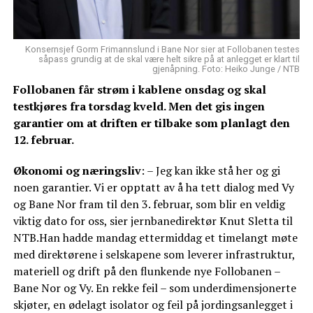
Konsernsjef Gorm Frimannslund i Bane Nor sier at Follobanen testes
såpass grundig at de skal være helt sikre på at anlegget er klart til
gjenåpning. Foto: Heiko Junge / NTB
Follobanen får strøm i kablene onsdag og skal
testkjøres fra torsdag kveld. Men det gis ingen
garantier om at driften er tilbake som planlagt den
12. februar.
Økonomi og næringsliv
: – Jeg kan ikke stå her og gi
noen garantier. Vi er opptatt av å ha tett dialog med Vy
og Bane Nor fram til den 3. februar, som blir en veldig
viktig dato for oss, sier jernbanedirektør Knut Sletta til
NTB.Han hadde mandag ettermiddag et timelangt møte
med direktørene i selskapene som leverer infrastruktur,
materiell og drift på den flunkende nye Follobanen –
Bane Nor og Vy. En rekke feil – som underdimensjonerte
skjøter, en ødelagt isolator og feil på jordingsanlegget i