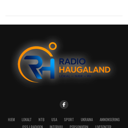
HJEM
LOKALT
NTB
USA
SPORT
UKRAINA
ANNONSERING
OSS I RADIOEN
INTERVJU
PERSONVERN
LIVESENTER