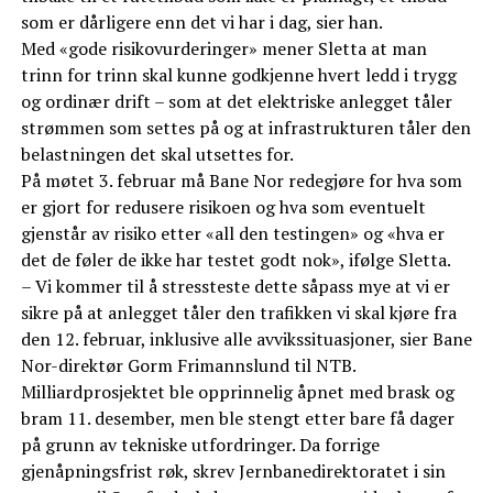
som er dårligere enn det vi har i dag, sier han.
Med «gode risikovurderinger» mener Sletta at man
trinn for trinn skal kunne godkjenne hvert ledd i trygg
og ordinær drift – som at det elektriske anlegget tåler
strømmen som settes på og at infrastrukturen tåler den
belastningen det skal utsettes for.
På møtet 3. februar må Bane Nor redegjøre for hva som
er gjort for redusere risikoen og hva som eventuelt
gjenstår av risiko etter «all den testingen» og «hva er
det de føler de ikke har testet godt nok», ifølge Sletta.
– Vi kommer til å stressteste dette såpass mye at vi er
sikre på at anlegget tåler den trafikken vi skal kjøre fra
den 12. februar, inklusive alle avvikssituasjoner, sier Bane
Nor-direktør Gorm Frimannslund til NTB.
Milliardprosjektet ble opprinnelig åpnet med brask og
bram 11. desember, men ble stengt etter bare få dager
på grunn av tekniske utfordringer. Da forrige
gjenåpningsfrist røk, skrev Jernbanedirektoratet i sin