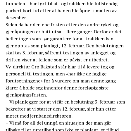
tunnelen – har ført til at togtrafikken ble fullstendig
parkert kort tid etter at banen ble åpnet i midten av
desember.
Siden da har den ene fristen etter den andre røket og
gjenåpningen er blitt utsatt flere ganger. Derfor er det
heller ingen som tør garantere for at trafikken kan
gjenopptas som planlagt, 12. februar. Den beslutningen
skal tas 3. februar, såfremt testingen av anlegget og
driften viser at feilene som er påvist er utbedret.
Vy-direktør Gro Bakstad står klar til å levere tog og
personell til testingen, men «har ikke de faglige
forutsetningene» for å vurdere om man denne gang
klarer å holde seg innenfor denne foreløpig siste
gjenåpningsfristen.
– Vi planlegger for at vi får en beslutning 3. februar som
bekrefter at vi starter den 12. februar, sier hun etter
møtet med jernbanedirektøren.
– Vi må for all del unngå en situasjon der man går
tilbake til et rutetilbud som ikke er planlagt, et tilbud