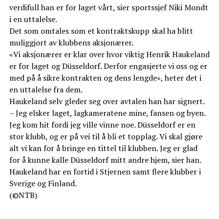
verdifull han er for laget vårt, sier sportssjef Niki Mondt
i en uttalelse.
Det som omtales som et kontraktskupp skal ha blitt
muliggjort av klubbens aksjonærer.
«Vi aksjonærer er klar over hvor viktig Henrik Haukeland
er for laget og Düsseldorf. Derfor engasjerte vi oss og er
med på å sikre kontrakten og dens lengde», heter det i
en uttalelse fra dem.
Haukeland selv gleder seg over avtalen han har signert.
– Jeg elsker laget, lagkameratene mine, fansen og byen.
Jeg kom hit fordi jeg ville vinne noe. Düsseldorf er en
stor klubb, og er på vei til å bli et topplag. Vi skal gjøre
alt vi kan for å bringe en tittel til klubben. Jeg er glad
for å kunne kalle Düsseldorf mitt andre hjem, sier han.
Haukeland har en fortid i Stjernen samt flere klubber i
Sverige og Finland.
(©NTB)