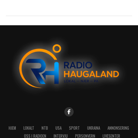
HJEM
LOKALT
NTB
USA
SPORT
UKRAINA
ANNONSERING
OSS I RADIOEN
INTERVJU
PERSONVERN
LIVESENTER