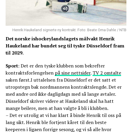
Henrik Haukeland signerte ny kontrakt. Foto: Beate Oma Dahle / NTB
Det norske ishockeylandslagets målvakt Henrik
Haukeland har bundet seg til tyske Düsseldorf fram
til 2029.
Sport
: Det er den tyske klubben som bekrefter
kontraktsforlengelsen
på sine nettsider
.
TV 2 omtalte
saken først.I uttalelsen fra Düsseldorf er det satt et
utropstegn bak nordmannens kontraktslengde. Det er
med andre ord ikke dagligdags med så lange avtaler.
Düsseldorf skriver videre at Haukeland skal ha hatt
mange beilere, men at han valgte å bli i klubben.
– Det er utrolig at vi har klart å binde Henrik til oss på
lang sikt. Henrik ble fortjent kåret til den beste
keeperen i ligaen forrige sesong, og vi så alle hvor