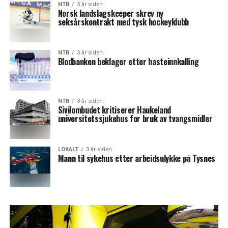
NTB
3 år siden
Norsk landslagskeeper skrev ny
seksårskontrakt med tysk hockeyklubb
NTB
3 år siden
Blodbanken beklager etter hasteinnkalling
NTB
3 år siden
Sivilombudet kritiserer Haukeland
universitetssjukehus for bruk av tvangsmidler
LOKALT
3 år siden
Mann til sykehus etter arbeidsulykke på Tysnes