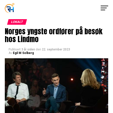
LOKALT
Norges yngste ordfører på besøk
hos Lindmo
Publisert
3 år siden
den
22. september 2023
Av
Egil M Solberg