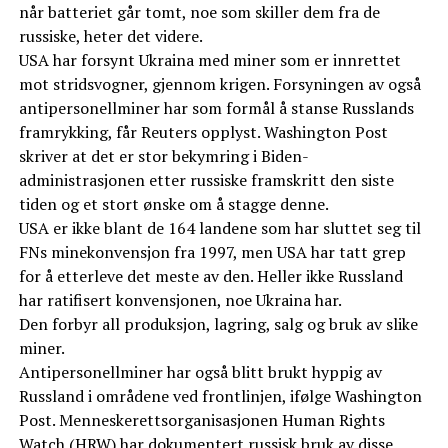
når batteriet går tomt, noe som skiller dem fra de
russiske, heter det videre.
USA har forsynt Ukraina med miner som er innrettet
mot stridsvogner, gjennom krigen. Forsyningen av også
antipersonellminer har som formål å stanse Russlands
framrykking, får Reuters opplyst. Washington Post
skriver at det er stor bekymring i Biden-
administrasjonen etter russiske framskritt den siste
tiden og et stort ønske om å stagge denne.
USA er ikke blant de 164 landene som har sluttet seg til
FNs minekonvensjon fra 1997, men USA har tatt grep
for å etterleve det meste av den. Heller ikke Russland
har ratifisert konvensjonen, noe Ukraina har.
Den forbyr all produksjon, lagring, salg og bruk av slike
miner.
Antipersonellminer har også blitt brukt hyppig av
Russland i områdene ved frontlinjen, ifølge Washington
Post. Menneskerettsorganisasjonen Human Rights
Watch (HRW) har
dokumentert russisk bruk
av disse