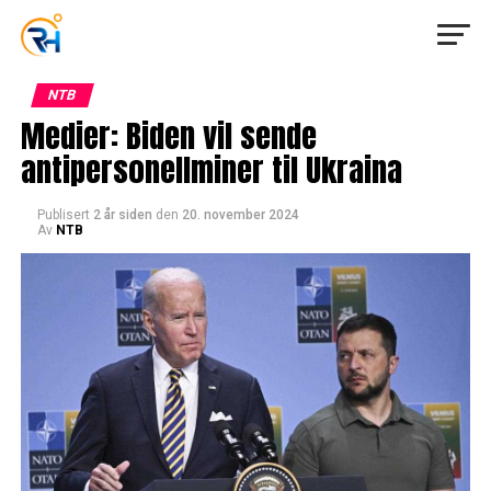
NTB
Medier: Biden vil sende
antipersonellminer til Ukraina
Publisert
2 år siden
den
20. november 2024
Av
NTB