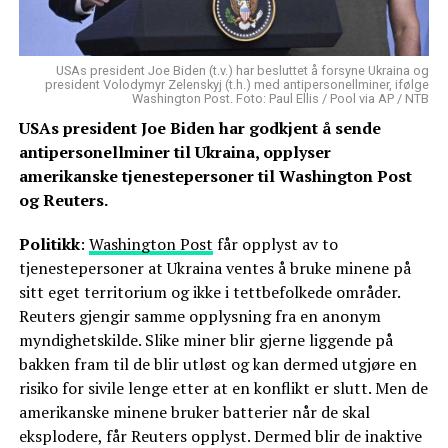
USAs president Joe Biden (t.v.) har besluttet å forsyne Ukraina og
president Volodymyr Zelenskyj (t.h.) med antipersonellminer, ifølge
Washington Post. Foto: Paul Ellis / Pool via AP / NTB
USAs president Joe Biden har godkjent å sende
antipersonellminer til Ukraina, opplyser
amerikanske tjenestepersoner til Washington Post
og Reuters.
Politikk
:
Washington Post
får opplyst av to
tjenestepersoner at Ukraina ventes å bruke minene på
sitt eget territorium og ikke i tettbefolkede områder.
Reuters gjengir samme opplysning fra en anonym
myndighetskilde. Slike miner blir gjerne liggende på
bakken fram til de blir utløst og kan dermed utgjøre en
risiko for sivile lenge etter at en konflikt er slutt. Men de
amerikanske minene bruker batterier når de skal
eksplodere, får Reuters opplyst. Dermed blir de inaktive