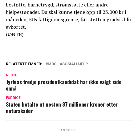
bostøtte, barnetrygd, strømstøtte eller andre
hjelpestønader. Du skal kunne tjene opp til 23.000 kr i
måneden, EUs fattigdomsgrense, før støtten gradvis blir
avkortet.
(©NTB)
RELATERTE EMNER:
MDG
SOSIALHJELP
NESTE
Tyrkias tredje presidentkandidat har ikke valgt side
ennå
FORRIGE
Staten betalte ut nesten 37 millioner kroner etter
naturskader
ANNONSE