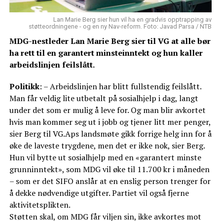
Lan Marie Berg sier hun vil ha en gradvis opptrapping av
støtteordningene - og en ny Nav-reform. Foto: Javad Parsa / NTB
MDG-nestleder Lan Marie Berg sier til VG at alle bør
ha rett til en garantert minsteinntekt og hun kaller
arbeidslinjen feilslått.
Politikk
: – Arbeidslinjen har blitt fullstendig feilslått.
Man får veldig lite utbetalt på sosialhjelp i dag, langt
under det som er mulig å leve for. Og man blir avkortet
hvis man kommer seg ut i jobb og tjener litt mer penger,
sier Berg til VG.Aps landsmøte gikk forrige helg inn for å
øke de laveste trygdene, men det er ikke nok, sier Berg.
Hun vil bytte ut sosialhjelp med en «garantert minste
grunninntekt», som MDG vil øke til 11.700 kr i måneden
– som er det SIFO anslår at en enslig person trenger for
å dekke nødvendige utgifter. Partiet vil også fjerne
aktivitetsplikten.
Støtten skal, om MDG får viljen sin, ikke avkortes mot