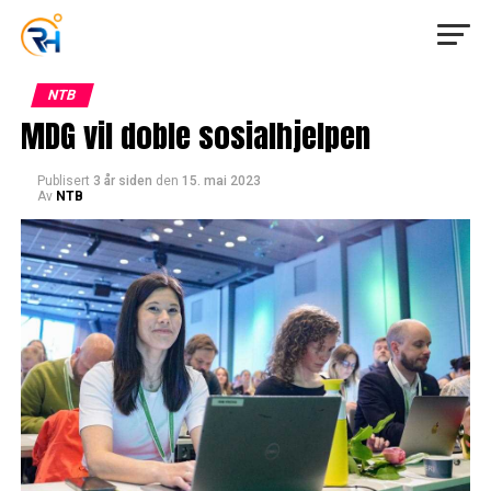
NTB
MDG vil doble sosialhjelpen
Publisert
3 år siden
den
15. mai 2023
Av
NTB