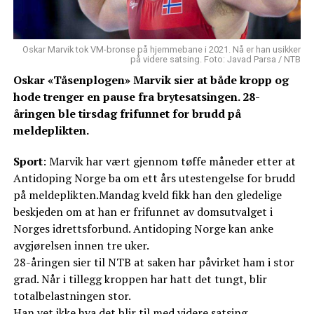
Oskar Marvik tok VM-bronse på hjemmebane i 2021. Nå er han usikker
på videre satsing. Foto: Javad Parsa / NTB
Oskar «Tåsenplogen» Marvik sier at både kropp og
hode trenger en pause fra brytesatsingen. 28-
åringen ble tirsdag frifunnet for brudd på
meldeplikten.
Sport
: Marvik har vært gjennom tøffe måneder etter at
Antidoping Norge ba om ett års utestengelse for brudd
på meldeplikten.Mandag kveld fikk han den gledelige
beskjeden om at han er frifunnet av domsutvalget i
Norges idrettsforbund. Antidoping Norge kan anke
avgjørelsen innen tre uker.
28-åringen sier til NTB at saken har påvirket ham i stor
grad. Når i tillegg kroppen har hatt det tungt, blir
totalbelastningen stor.
Han vet ikke hva det blir til med videre satsing.