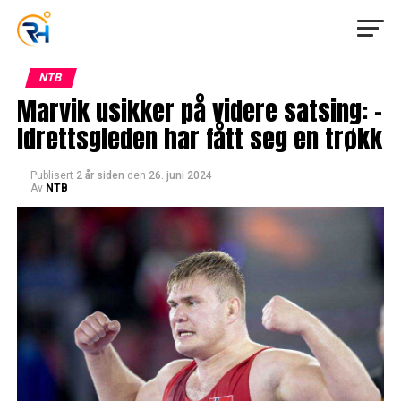
NTB
Marvik usikker på videre satsing: –
Idrettsgleden har fått seg en trøkk
Publisert
2 år siden
den
26. juni 2024
Av
NTB