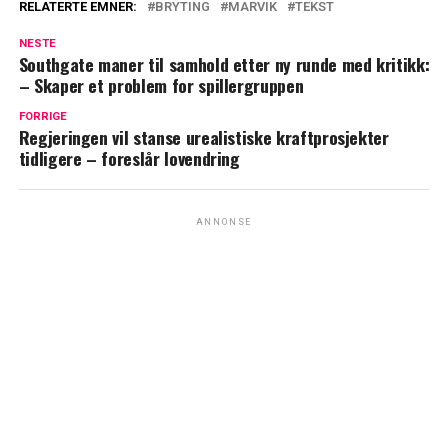
RELATERTE EMNER:
BRYTING
MARVIK
TEKST
NESTE
Southgate maner til samhold etter ny runde med kritikk:
– Skaper et problem for spillergruppen
FORRIGE
Regjeringen vil stanse urealistiske kraftprosjekter
tidligere – foreslår lovendring
ANNONSE