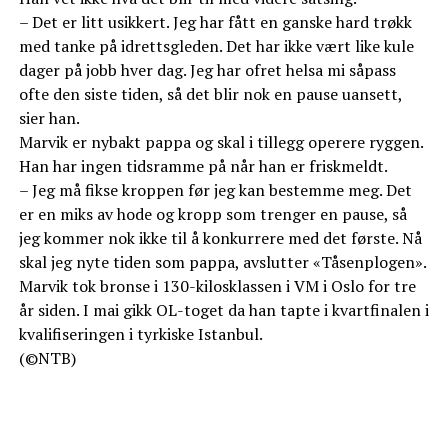
– Det er litt usikkert. Jeg har fått en ganske hard trøkk
med tanke på idrettsgleden. Det har ikke vært like kule
dager på jobb hver dag. Jeg har ofret helsa mi såpass
ofte den siste tiden, så det blir nok en pause uansett,
sier han.
Marvik er nybakt pappa og skal i tillegg operere ryggen.
Han har ingen tidsramme på når han er friskmeldt.
– Jeg må fikse kroppen før jeg kan bestemme meg. Det
er en miks av hode og kropp som trenger en pause, så
jeg kommer nok ikke til å konkurrere med det første. Nå
skal jeg nyte tiden som pappa, avslutter «Tåsenplogen».
Marvik tok bronse i 130-kilosklassen i VM i Oslo for tre
år siden. I mai gikk OL-toget da han tapte i kvartfinalen i
kvalifiseringen i tyrkiske Istanbul.
(©NTB)