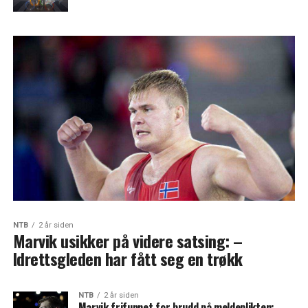
NTB
2 år siden
Marvik usikker på videre satsing: –
Idrettsgleden har fått seg en trøkk
NTB
2 år siden
Marvik frifunnet for brudd på meldeplikten: –