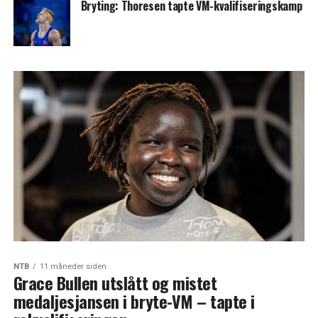
Bryting: Thoresen tapte VM-kvalifiseringskamp
NTB
11 måneder siden
Grace Bullen utslått og mistet
medaljesjansen i bryte-VM – tapte i