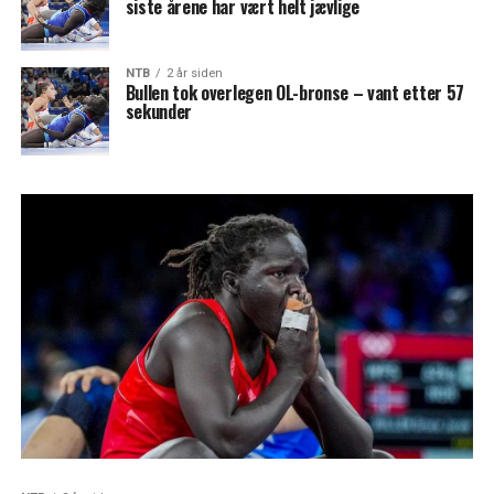
siste årene har vært helt jævlige
NTB
2 år siden
Bullen tok overlegen OL-bronse – vant etter 57
sekunder