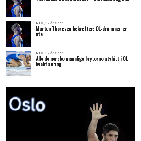
NTB
2 år siden
Morten Thoresen bekrefter: OL-drømmen er
ute
NTB
2 år siden
Alle de norske mannlige bryterne utslått i OL-
kvalifisering