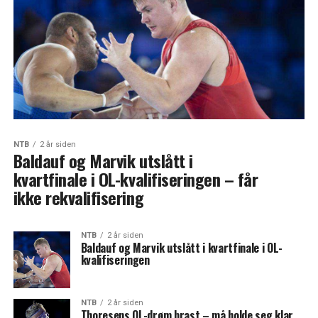
NTB
2 år siden
Baldauf og Marvik utslått i
kvartfinale i OL-kvalifiseringen – får
ikke rekvalifisering
NTB
2 år siden
Baldauf og Marvik utslått i kvartfinale i OL-
kvalifiseringen
NTB
2 år siden
Thoresens OL-drøm brast – må holde seg klar