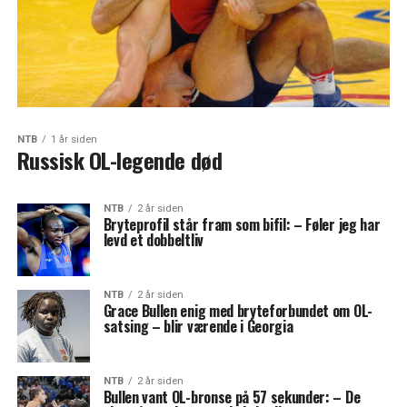
NTB
1 år siden
Russisk OL-legende død
NTB
2 år siden
Bryteprofil står fram som bifil: – Føler jeg har
levd et dobbeltliv
NTB
2 år siden
Grace Bullen enig med bryteforbundet om OL-
satsing – blir værende i Georgia
NTB
2 år siden
Bullen vant OL-bronse på 57 sekunder: – De