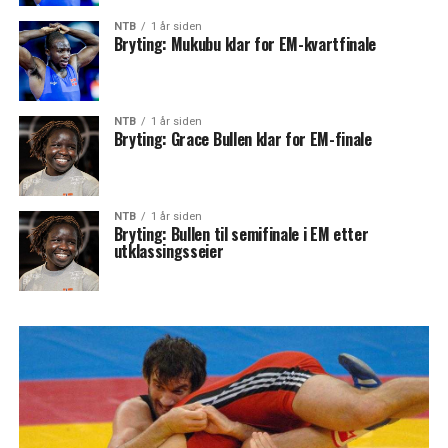
NTB
1 år siden
Bryting: Mukubu klar for EM-kvartfinale
NTB
1 år siden
Bryting: Grace Bullen klar for EM-finale
NTB
1 år siden
Bryting: Bullen til semifinale i EM etter
utklassingsseier