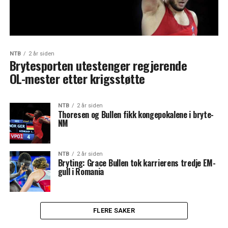
NTB
2 år siden
Brytesporten utestenger regjerende
OL-mester etter krigsstøtte
NTB
2 år siden
Thoresen og Bullen fikk kongepokalene i bryte-
NM
NTB
2 år siden
Bryting: Grace Bullen tok karrierens tredje EM-
gull i Romania
FLERE SAKER