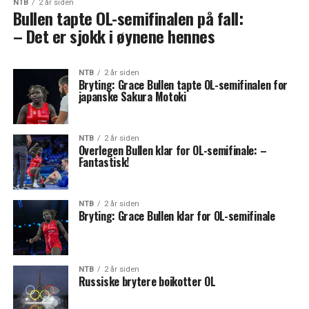
NTB
2 år siden
Bullen tapte OL-semifinalen på fall:
– Det er sjokk i øynene hennes
NTB
2 år siden
Bryting: Grace Bullen tapte OL-semifinalen for
japanske Sakura Motoki
NTB
2 år siden
Overlegen Bullen klar for OL-semifinale: –
Fantastisk!
NTB
2 år siden
Bryting: Grace Bullen klar for OL-semifinale
NTB
2 år siden
Russiske brytere boikotter OL