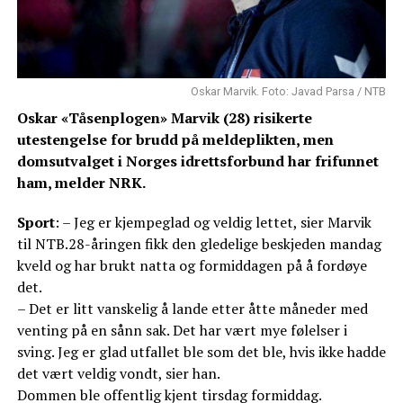
Oskar Marvik. Foto: Javad Parsa / NTB
Oskar «Tåsenplogen» Marvik (28) risikerte
utestengelse for brudd på meldeplikten, men
domsutvalget i Norges idrettsforbund har frifunnet
ham, melder NRK.
Sport
: – Jeg er kjempeglad og veldig lettet, sier Marvik
til NTB.28-åringen fikk den gledelige beskjeden mandag
kveld og har brukt natta og formiddagen på å fordøye
det.
– Det er litt vanskelig å lande etter åtte måneder med
venting på en sånn sak. Det har vært mye følelser i
sving. Jeg er glad utfallet ble som det ble, hvis ikke hadde
det vært veldig vondt, sier han.
Dommen ble offentlig kjent tirsdag formiddag.