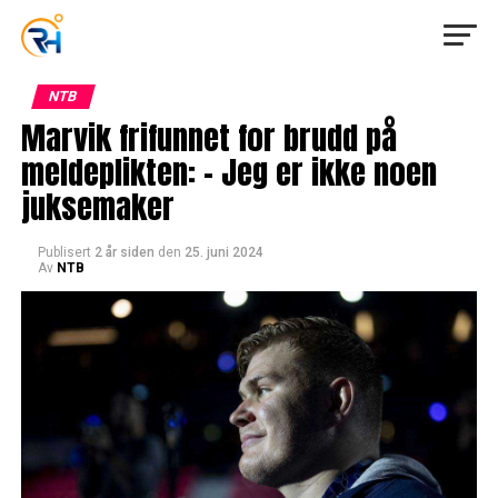
NTB
Marvik frifunnet for brudd på
meldeplikten: – Jeg er ikke noen
juksemaker
Publisert
2 år siden
den
25. juni 2024
Av
NTB