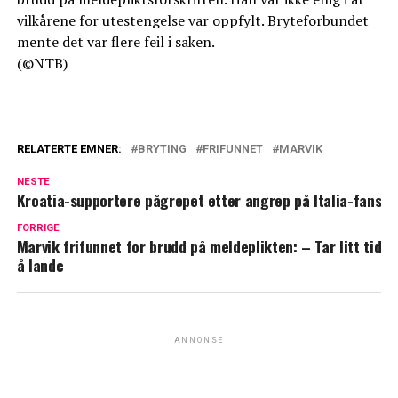
vilkårene for utestengelse var oppfylt. Bryteforbundet
mente det var flere feil i saken.
(©NTB)
RELATERTE EMNER:
BRYTING
FRIFUNNET
MARVIK
NESTE
Kroatia-supportere pågrepet etter angrep på Italia-fans
FORRIGE
Marvik frifunnet for brudd på meldeplikten: – Tar litt tid
å lande
ANNONSE