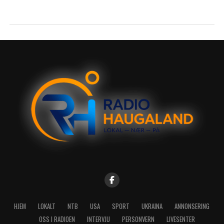
HJEM
LOKALT
NTB
USA
SPORT
UKRAINA
ANNONSERING
OSS I RADIOEN
INTERVJU
PERSONVERN
LIVESENTER