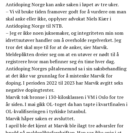
Antidoping Norge kan anke saken i løpet av tre uker.
– Vi vil bruke tiden framover godt for å vurdere om man
skal anke eller ikke, opplyser advokat Niels Kiær i
Antidoping Norge til NTB.
– Jeg er ikke noen juksemaker, og integriteten min som
idrettsutøver handler om å overholde regelverket. Jeg
tror det skal mye til for at de anker, sier Marvik.
Meldeplikten dreier seg om at en utøver er nødt til å
registrere hvor man befinner seg én time hver dag.
Antidoping Norges påtalenemnd sa i sin saksbehandling
at det ikke var grunnlag for å mistenke Marvik for
doping. I perioden 2022 til 2023 har Marvik avgitt seks
negative dopingtester.
Marvik tok bronse i 130-kilosklassen i VM i Oslo for tre
år siden. I mai gikk OL-toget da han tapte i kvartfinalen i
OL-kvalifiseringen i tyrkiske Istanbul.
Marvik håper saken er avsluttet.
I april ble det kjent at Marvik ble ilagt tre advarsler for
brudd på meldepliktsforskriften. Han var ikke enig i at