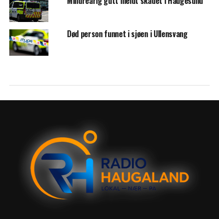
Mindreårig gutt meldt skadet i Haugesund
Død person funnet i sjøen i Ullensvang