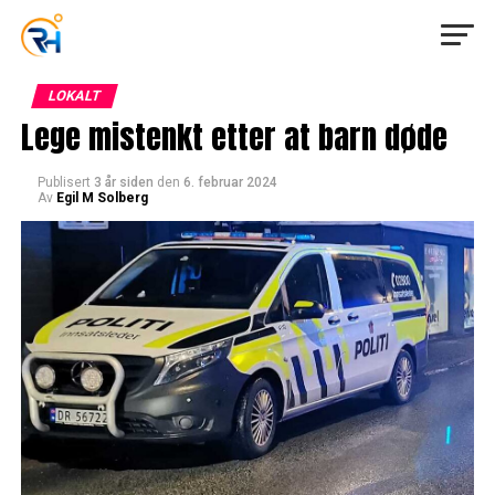
LOKALT
Lege mistenkt etter at barn døde
Publisert
3 år siden
den
6. februar 2024
Av
Egil M Solberg