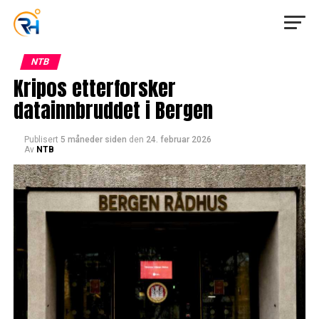
NTB
Kripos etterforsker
datainnbruddet i Bergen
Publisert
5 måneder siden
den
24. februar 2026
Av
NTB