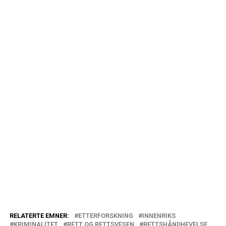
RELATERTE EMNER:
ETTERFORSKNING
INNENRIKS
KRIMINALITET
RETT OG RETTSVESEN
RETTSHÅNDHEVELSE