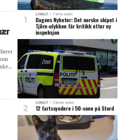
LOKALT
1 time siden
Dagens Nyheter: Det norske skipet i
Tjörn-ulykken får kritikk etter ny
nær
inspeksjon
fører
 som
ke...
LOKALT
2 timer siden
12 fartssyndere i 50-sone på Stord