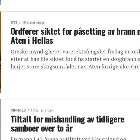
NTB
10 timer siden
Ordfører siktet for påsetting av brann 
Aten i Hellas
Greske myndigheter varetektsfengslet fredag en ord
etter at han ble siktet for å ha startet en skogbrann
herjet store skogsområder nær Aten forrige uke. Gres
INNHOLD
13 timer siden
Tiltalt for mishandling av tidligere
samboer over to år
En mann i 40-årene er tiltalt ved Haugaland og