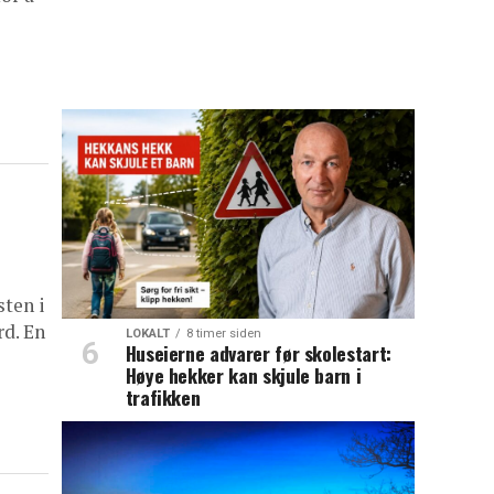
sten i
d. En
LOKALT
8 timer siden
Huseierne advarer før skolestart:
Høye hekker kan skjule barn i
trafikken