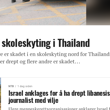
i skoleskyting i Thailand
e er skadet i en skoleskyting nord for Thailand
 drept og flere andre er skadet...
NTB
1 dag siden
Israel anklages for å ha drept libanesi
journalist med vilje
Flere menneskerettsorganisasjoner anklager Israel f