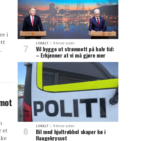
re i
ett
LOKALT
8 timer siden
Vil bygge ut strømnett på halv tid:
.
– Erkjenner at vi må gjøre mer
 mot
m
LOKALT
8 timer siden
r et
Bil med hjultrøbbel skaper kø i
Haugekrysset
ske