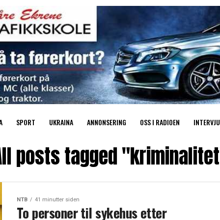
A
SPORT
UKRAINA
ANNONSERING
OSS I RADIOEN
INTERVJU
ll posts tagged "kriminalite
NTB
41 minutter siden
To personer til sykehus etter