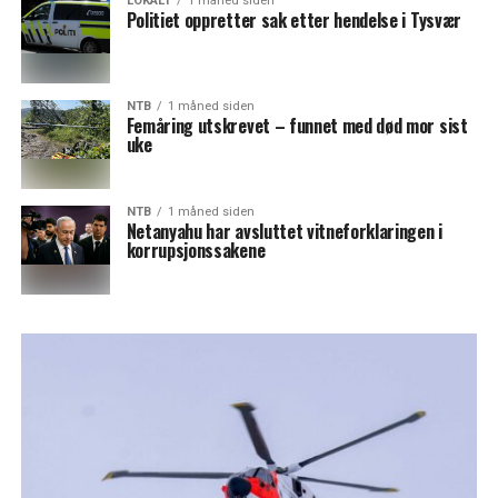
LOKALT
1 måned siden
Politiet oppretter sak etter hendelse i Tysvær
NTB
1 måned siden
Femåring utskrevet – funnet med død mor sist
uke
NTB
1 måned siden
Netanyahu har avsluttet vitneforklaringen i
korrupsjonssakene