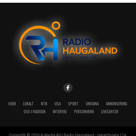
HJEM
LOKALT
NTB
USA
SPORT
UKRAINA
ANNONSERING
OSS I RADIOEN
INTERVJU
PERSONVERN
LIVESENTER
Copyright © 2026 A-Media AS | Radio Haugaland - Haraldsgata 114,