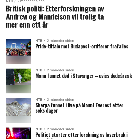
NTB
2 måneder siden
Britisk politi: Etterforskningen av
Andrew og Mandelson vil trolig ta
mer enn ett år
NTB
2 måneder siden
Pride-tiltale mot Budapest-ordfører frafalles
NTB
2 måneder siden
Mann funnet død i Stavanger – uviss dødsårsak
NTB
2 måneder siden
Sherpa funnet i live på Mount Everest etter
seks dager
NTB
2 måneder siden
Politiet starter etterforskning av laserbruk i