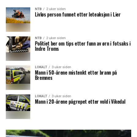
NTB
2 uker siden
Livløs person funnet etter leteaksjon i Lier
NTB
2 uker siden
Politiet ber om tips etter funn av ørn i fotsaks i
Indre Troms
LOKALT
3 uker siden
Mann i 50-årene mistenkt etter brann på
Bremnes
LOKALT
3 uker siden
Mann i 20-årene pågrepet etter vold i Vikedal