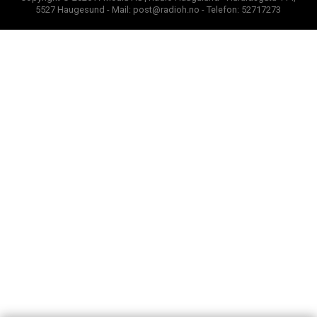
5527 Haugesund - Mail: post@radioh.no - Telefon: 52717273