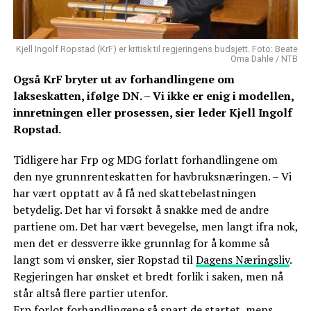
Kjell Ingolf Ropstad (KrF) er kritisk til regjeringens budsjett. Foto: Beate
Oma Dahle / NTB
Også KrF bryter ut av forhandlingene om
lakseskatten, ifølge DN. – Vi ikke er enig i modellen,
innretningen eller prosessen, sier leder Kjell Ingolf
Ropstad.
Tidligere har Frp og MDG forlatt forhandlingene om
den nye grunnrenteskatten for havbruksnæringen. – Vi
har vært opptatt av å få ned skattebelastningen
betydelig. Det har vi forsøkt å snakke med de andre
partiene om. Det har vært bevegelse, men langt ifra nok,
men det er dessverre ikke grunnlag for å komme så
langt som vi ønsker, sier Ropstad til
Dagens Næringsliv
.
Regjeringen har ønsket et bredt forlik i saken, men nå
står altså flere partier utenfor.
Frp forlot forhandlingene så snart de startet, mens