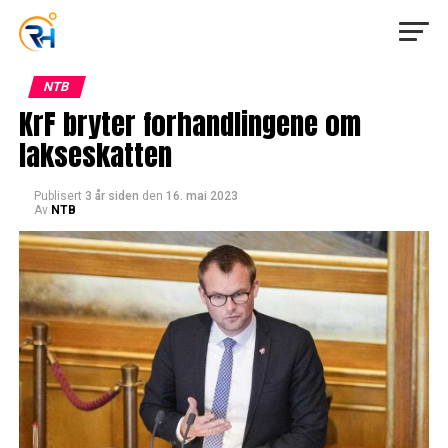
NTB
KrF bryter forhandlingene om
lakseskatten
Publisert
3 år siden
den
16. mai 2023
Av
NTB