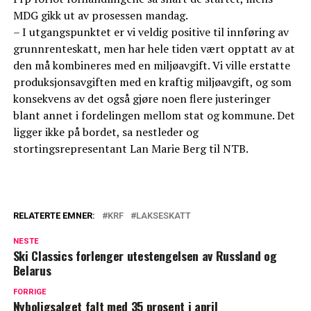
MDG gikk ut av prosessen mandag.
– I utgangspunktet er vi veldig positive til innføring av
grunnrenteskatt, men har hele tiden vært opptatt av at
den må kombineres med en miljøavgift. Vi ville erstatte
produksjonsavgiften med en kraftig miljøavgift, og som
konsekvens av det også gjøre noen flere justeringer
blant annet i fordelingen mellom stat og kommune. Det
ligger ikke på bordet, sa nestleder og
stortingsrepresentant Lan Marie Berg til NTB.
RELATERTE EMNER:
KRF
LAKSESKATT
NESTE
Ski Classics forlenger utestengelsen av Russland og
Belarus
FORRIGE
Nyboligsalget falt med 35 prosent i april