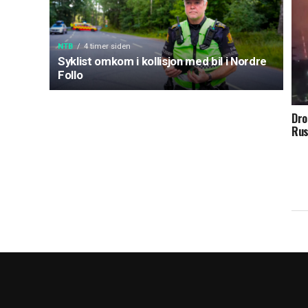
NTB
4 timer siden
Syklist omkom i kollisjon med bil i Nordre
Follo
Dro
Rus