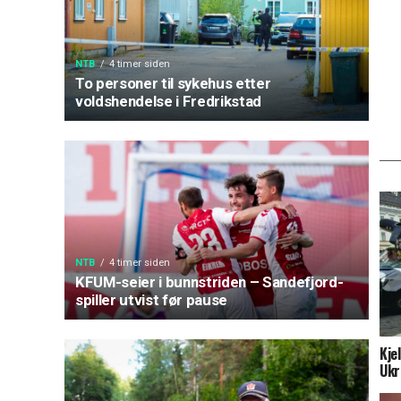
NTB
4 timer siden
To personer til sykehus etter
voldshendelse i Fredrikstad
NTB
4 timer siden
KFUM-seier i bunnstriden – Sandefjord-
spiller utvist før pause
Kje
Ukr