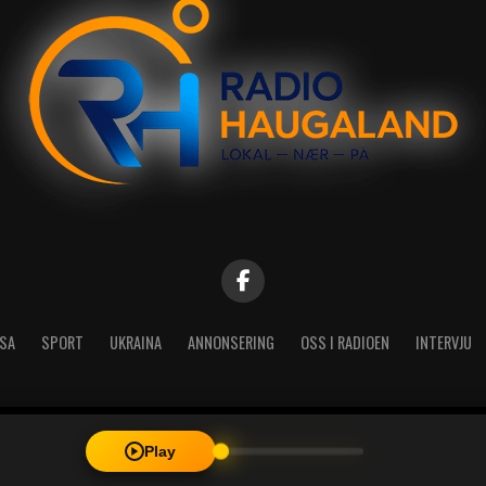
SA
SPORT
UKRAINA
ANNONSERING
OSS I RADIOEN
INTERVJU
| Radio Haugaland - Haraldsgata 114, 5527 Haugesund - Mail: post@
Play