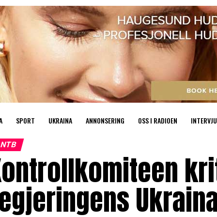
A
SPORT
UKRAINA
ANNONSERING
OSS I RADIOEN
INTERVJU
NTB
ontrollkomiteen kri
egjeringens Ukrain