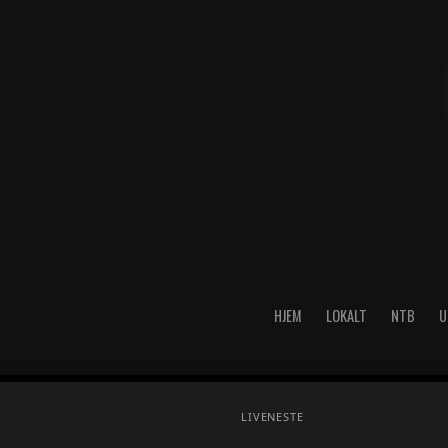
HJEM
LOKALT
NTB
U
Copyright © 2026 A-Media AS 
LIVE
NESTE