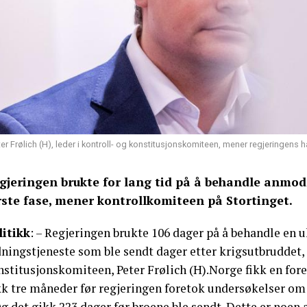
er Frølich (H), leder i kontroll- og konstitusjonskomiteen, mener regjeringens 
gjeringen brukte for lang tid på å behandle anmod
rste fase, mener kontrollkomiteen på Stortinget.
litikk
: – Regjeringen brukte 106 dager på å behandle en u
ningstjeneste som ble sendt dager etter krigsutbruddet, 
nstitusjonskomiteen, Peter Frølich (H).Norge fikk en for
k tre måneder før regjeringen foretok undersøkelser om b
g det gikk 223 dager før broene ble sendt. Dette er noen