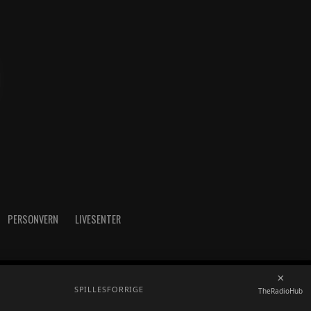
PERSONVERN
LIVESENTER
×
radioh.no - Telefon: 52717273
SPILLES
FORRIGE
TheRadioHub