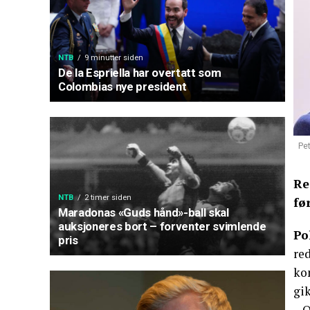
NTB
9 minutter siden
De la Espriella har overtatt som
Colombias nye president
Pet
Re
NTB
2 timer siden
fø
Maradonas «Guds hånd»-ball skal
auksjoneres bort – forventer svimlende
Po
pris
red
ko
gik
– O