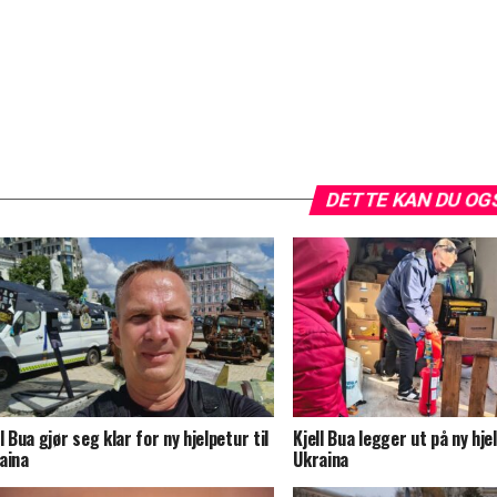
DETTE KAN DU OG
ll Bua gjør seg klar for ny hjelpetur til
Kjell Bua legger ut på ny hjel
aina
Ukraina