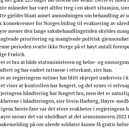
ste måneder har vært altfor treg i en akutt situasjon, sier
tte gjelder blant annet anmodningen om behandling av uk
kk konsekvenser for Norges bidrag til evakuering av såre
yre mener den lange saksbehandlingstiden skyldes mang
nglende prioritering og manglende politisk gjennomføri
enne perioden svarte ikke Norge på et høyt antall foresp
lge Frølich.
Det er bra at både statsministeren og helse- og omsorgsm
dtert og har endret rutinene i etterkant, sier han.
re av regjeringens rutiner har blitt skjerpet underveis i
et viser at kontrollen har fungert, og det synes vi selvsag
jeringens håndtering har fungert bra, men det er naturli
akhetene i håndteringen, sier Svein Harberg, Høyre-med
rigens første fase var det store svakheter i regjeringens
Høyre mener det var uholdbart at det sensommeren 2022 t
bakemelding på om sårede soldater kunne få gratis helseb