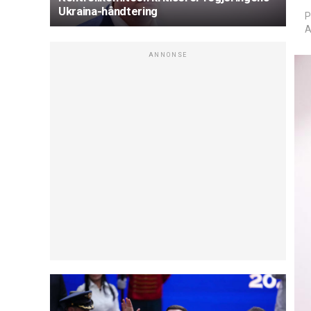
Ukraina-håndtering
P
A
ANNONSE