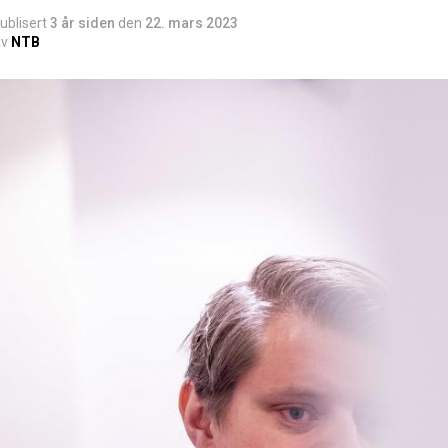
ublisert
3 år siden
den
22. mars 2023
v
NTB