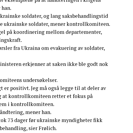
 han.
rainske soldater, og lang saksbehandlingstid
de ukrainske soldater, mener kontrollkomiteen.
el på koordinering mellom departementer,
ngskraft.
ørsler fra Ukraina om evakuering av soldater,
inisteren erkjenner at saken ikke ble godt nok
 komiteens undersøkelser.
t er positivt. Jeg må også legge til at deler av
g at kontrollkomiteen retter et fokus på
lem i kontrollkomiteen.
 håndtering, mener han.
ok 73 dager før ukrainske myndigheter fikk
ehandling, sier Frølich.