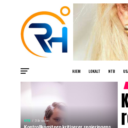
HJEM
LOKALT
NTB
US
K
r
NTB
3 år siden
Kontrollkomiteen kritiserer regjeringens