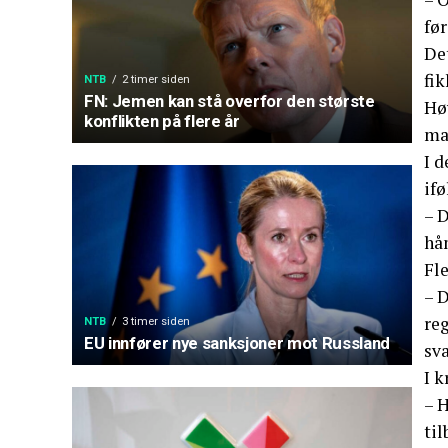
før
De
fi
NTB
2 timer siden
FN: Jemen kan stå overfor den største
Hø
konflikten på flere år
ma
I d
ifø
– 
hån
Fle
– D
reg
NTB
3 timer siden
EU innfører nye sanksjoner mot Russland
sv
I k
– 
til