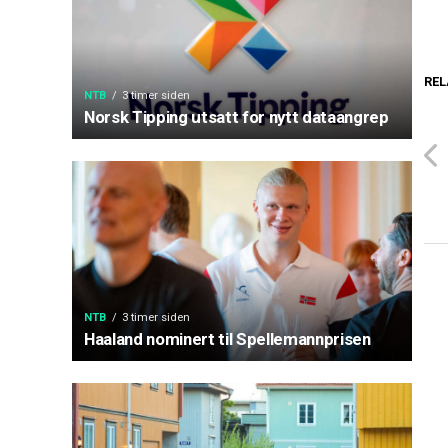
REL
NTB
3 timer siden
Norsk Tipping utsatt for nytt dataangrep
NTB
3 timer siden
Haaland nominert til Spellemannprisen