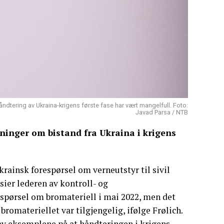
håndtering av Ukraina-krigens første fase har vært mangelfull. Foto:
Javad Parsa / NTB
ninger om bistand fra Ukraina i krigens
krainsk forespørsel om verneutstyr til sivil
sier lederen av kontroll- og
espørsel om bromateriell i mai 2022, men det
romateriellet var tilgjengelig, ifølge Frølich.
 av eksemplene på at håndteringen i krigens