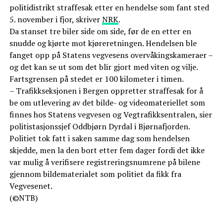
politidistrikt straffesak etter en hendelse som fant sted
5. november i fjor, skriver
NRK
.
Da stanset tre biler side om side, før de en etter en
snudde og kjørte mot kjøreretningen. Hendelsen ble
fanget opp på Statens vegvesens overvåkingskameraer –
og det kan se ut som det blir gjort med viten og vilje.
Fartsgrensen på stedet er 100 kilometer i timen.
– Trafikkseksjonen i Bergen oppretter straffesak for å
be om utlevering av det bilde- og videomateriellet som
finnes hos Statens vegvesen og Vegtrafikksentralen, sier
politistasjonssjef Oddbjørn Dyrdal i Bjørnafjorden.
Politiet tok fatt i saken samme dag som hendelsen
skjedde, men la den bort etter fem dager fordi det ikke
var mulig å verifisere registreringsnumrene på bilene
gjennom bildematerialet som politiet da fikk fra
Vegvesenet.
(©NTB)