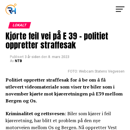
LOKALT
Kjørte feil vei på E 39 – politiet
oppretter straffesak
Publisert
3 år siden
den
8. mars 2023
Av
NTB
FOTO: Webcam Statens Vegvesen
Politiet oppretter straffesak for å be om å få
utlevert videomateriale som viser tre biler som i
november kjørte mot kjøreretningen på E39 mellom
Bergen og Os.
Kriminalitet og rettsvesen
: Biler som kjører i feil
kjøreretning, har blitt et problem på den nye
motorveien mellom Os og Bergen. Nå oppretter Vest