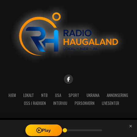
HJEM
LOKALT
NTB
USA
SPORT
UKRAINA
ANNONSERING
OSS I RADIOEN
INTERVJU
PERSONVERN
LIVESENTER
×
Copyright © 2026 A-Media AS | Radio Haugaland - Haraldsgata 114,
Play
5527 Haugesund - Mail: post@radioh.no - Telefon: 52717273