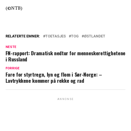
(©NTB)
RELATERTE EMNER:
TOETASJES
TOG
ØSTLANDET
NESTE
FN-rapport: Dramatisk nedtur for menneskerettighetene
i Russland
FORRIGE
Fare for styrtregn, lyn og flom i Sør-Norge: –
Lavtrykkene kommer på rekke og rad
ANNONSE