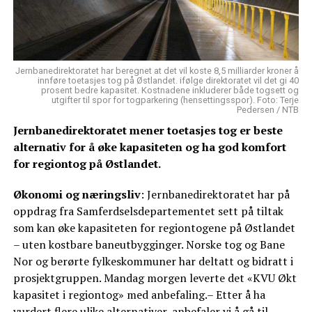
Jernbanedirektoratet har beregnet at det vil koste 8,5 milliarder kroner å
innføre toetasjes tog på Østlandet. ifølge direktoratet vil det gi 40
prosent bedre kapasitet. Kostnadene inkluderer både togsett og
utgifter til spor for togparkering (hensettingsspor). Foto: Terje
Pedersen / NTB
Jernbanedirektoratet mener toetasjes tog er beste
alternativ for å øke kapasiteten og ha god komfort
for regiontog på Østlandet.
Økonomi og næringsliv
: Jernbanedirektoratet har på
oppdrag fra Samferdselsdepartementet sett på tiltak
som kan øke kapasiteten for regiontogene på Østlandet
– uten kostbare baneutbygginger. Norske tog og Bane
Nor og berørte fylkeskommuner har deltatt og bidratt i
prosjektgruppen. Mandag morgen leverte det «KVU Økt
kapasitet i regiontog» med anbefaling.– Etter å ha
vurdert flere ulike alternativer, anbefaler vi å gå til