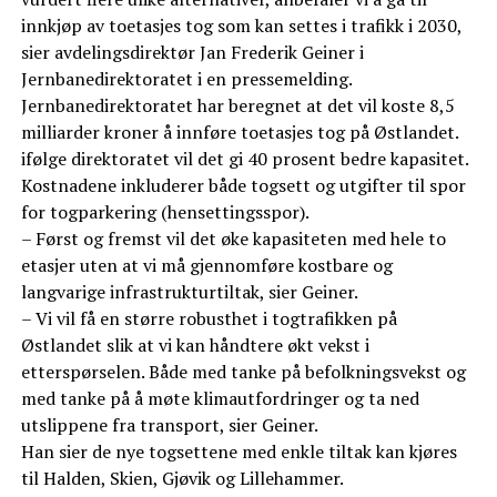
innkjøp av toetasjes tog som kan settes i trafikk i 2030,
sier avdelingsdirektør Jan Frederik Geiner i
Jernbanedirektoratet i en pressemelding.
Jernbanedirektoratet har beregnet at det vil koste 8,5
milliarder kroner å innføre toetasjes tog på Østlandet.
ifølge direktoratet vil det gi 40 prosent bedre kapasitet.
Kostnadene inkluderer både togsett og utgifter til spor
for togparkering (hensettingsspor).
– Først og fremst vil det øke kapasiteten med hele to
etasjer uten at vi må gjennomføre kostbare og
langvarige infrastrukturtiltak, sier Geiner.
– Vi vil få en større robusthet i togtrafikken på
Østlandet slik at vi kan håndtere økt vekst i
etterspørselen. Både med tanke på befolkningsvekst og
med tanke på å møte klimautfordringer og ta ned
utslippene fra transport, sier Geiner.
Han sier de nye togsettene med enkle tiltak kan kjøres
til Halden, Skien, Gjøvik og Lillehammer.