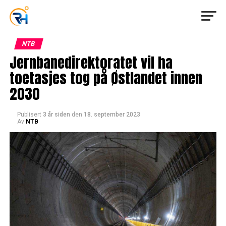
NTB
Jernbanedirektoratet vil ha
toetasjes tog på Østlandet innen
2030
Publisert
3 år siden
den
18. september 2023
Av
NTB