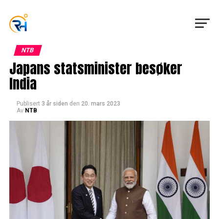
NTB
Japans statsminister besøker
India
Publisert
3 år siden
den
20. mars 2023
Av
NTB