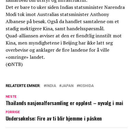
Det er bare to uker siden Indias statsminister Narendra
Modi tok imot Australias statsminister Anthony
Albanese på besøk. Også da handlet samtalene om et
stadig mektigere Kina, samt handelsspørsmål.
Quad-alliansen avviser at den er fiendtlig innstilt mot
Kina, men myndighetene i Beijing har ikke latt seg
overbevise og anklager de fire landene for å ville
«omringe» landet.
(©NTB)
RELATERTE EMNER:
INDIA
JAPAN
KISHIDA
NESTE
Thailands nasjonalforsamling er oppløst – nyvalg i mai
FORRIGE
Undersøkelse: Fire av ti blir hjemme i påsken