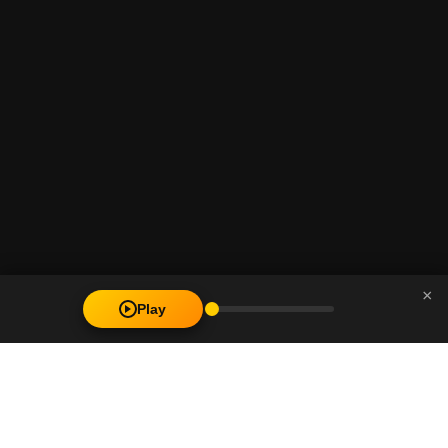
×
Play