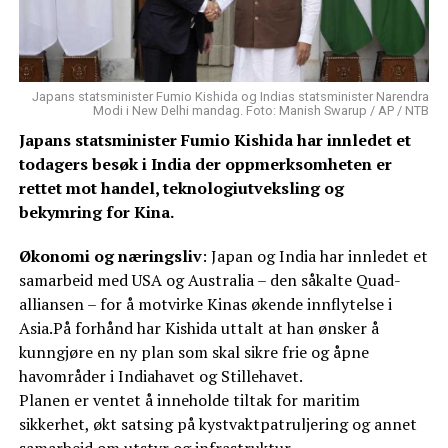
Japans statsminister Fumio Kishida og Indias statsminister Narendra
Modi i New Delhi mandag. Foto: Manish Swarup / AP / NTB
Japans statsminister Fumio Kishida har innledet et
todagers besøk i India der oppmerksomheten er
rettet mot handel, teknologiutveksling og
bekymring for Kina.
Økonomi og næringsliv
: Japan og India har innledet et
samarbeid med USA og Australia – den såkalte Quad-
alliansen – for å motvirke Kinas økende innflytelse i
Asia.På forhånd har Kishida uttalt at han ønsker å
kunngjøre en ny plan som skal sikre frie og åpne
havområder i Indiahavet og Stillehavet.
Planen er ventet å inneholde tiltak for maritim
sikkerhet, økt satsing på kystvaktpatruljering og annet
samarbeid om utstyr og infrastruktur.