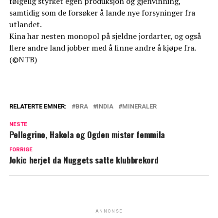
følgelig styrket egen produksjon og gjenvinning,
samtidig som de forsøker å lande nye forsyninger fra
utlandet.
Kina har nesten monopol på sjeldne jordarter, og også
flere andre land jobber med å finne andre å kjøpe fra.
(©NTB)
RELATERTE EMNER:
BRA
INDIA
MINERALER
NESTE
Pellegrino, Hakola og Ogden mister femmila
FORRIGE
Jokic herjet da Nuggets satte klubbrekord
ANNONSE