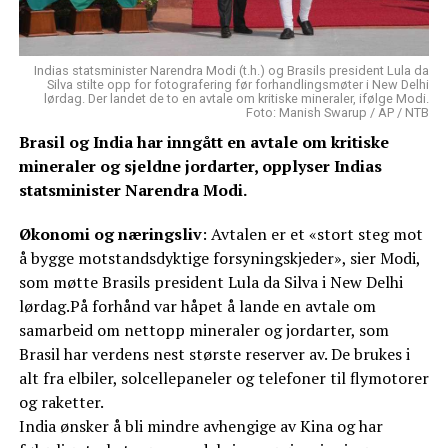
Indias statsminister Narendra Modi (t.h.) og Brasils president Lula da
Silva stilte opp for fotografering før forhandlingsmøter i New Delhi
lørdag. Der landet de to en avtale om kritiske mineraler, ifølge Modi.
Foto: Manish Swarup / AP / NTB
Brasil og India har inngått en avtale om kritiske
mineraler og sjeldne jordarter, opplyser Indias
statsminister Narendra Modi.
Økonomi og næringsliv
: Avtalen er et «stort steg mot
å bygge motstandsdyktige forsyningskjeder», sier Modi,
som møtte Brasils president Lula da Silva i New Delhi
lørdag.På forhånd var håpet å lande en avtale om
samarbeid om nettopp mineraler og jordarter, som
Brasil har verdens nest største reserver av. De brukes i
alt fra elbiler, solcellepaneler og telefoner til flymotorer
og raketter.
India ønsker å bli mindre avhengige av Kina og har