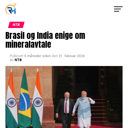
NTB
Brasil og India enige om
mineralavtale
Publisert
6 måneder siden
den
21. februar 2026
Av
NTB