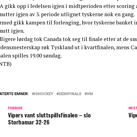
 gikk opp i ledelsen igjen i midtperioden etter scoring 
utter igjen av 3. periode utlignet tyskerne nok en gang.
rmed gikk kampen til forlenging, hvor tyskerne banket i
utt igjen.
ligere lørdag tok Canada tok seg til finale etter at de sn
rdensmesterskap røk Tyskland ut i kvartfinalen, mens Ca
alen spilles 19.00 søndag.
NTB)
ATERTE EMNER:
ISHOCKEY
SEMIFINALE
VM
FORRIGE
NES
Vipers vant sluttspillsfinalen – slo
Vip
Storhamar 32-26