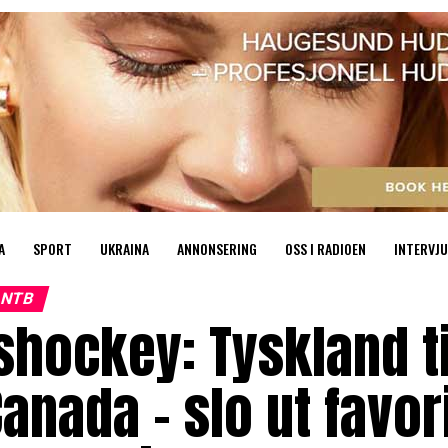
A
SPORT
UKRAINA
ANNONSERING
OSS I RADIOEN
INTERVJU
NTB
shockey: Tyskland t
anada – slo ut favor