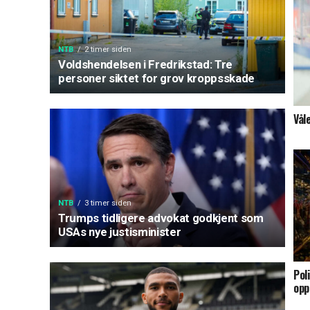
NTB
2 timer siden
Voldshendelsen i Fredrikstad: Tre
personer siktet for grov kroppsskade
Vål
NTB
3 timer siden
Trumps tidligere advokat godkjent som
USAs nye justisminister
Pol
opp