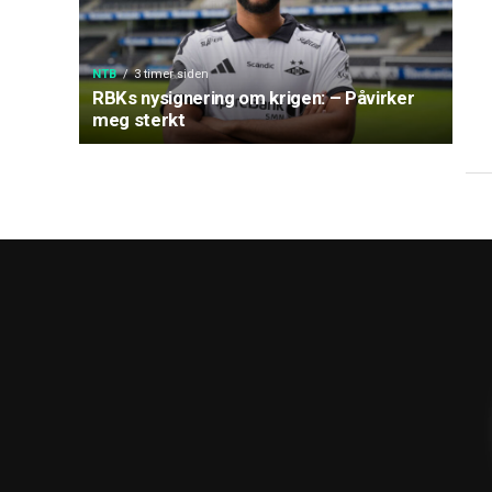
NTB
3 timer siden
RBKs nysignering om krigen: – Påvirker
meg sterkt