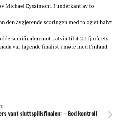
av Michael Eyssimont. I underkant av to
nn den avgjørende scoringen med to og et halvt
udde semifinalen mot Latvia til 4-2. I fjorårets
nada var tapende finalist i møte med Finland.
TE
ers vant sluttspillsfinalen: – God kontroll