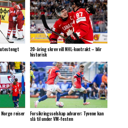
 utestengt
20-åring skrev vill NHL-kontrakt – blir
historisk
 Norge reiser
Forsikringsselskap advarer: Tyvene kan
slå til under VM-festen