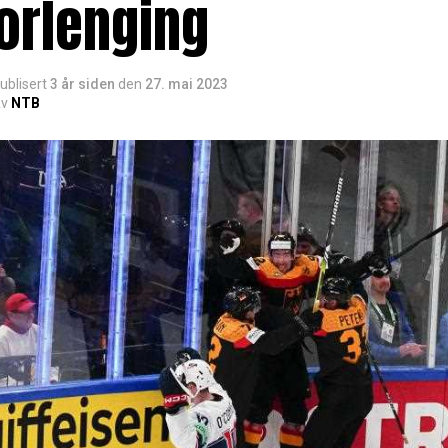
orlenging
ublisert
3 år siden
den
27. mai 2023
v
NTB