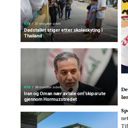
NTB
37 minutter siden
Dødstallet stiger etter skoleskyting i
Thailand
NTB
38 minutter siden
De
Iran og Oman nær avtale om skipsrute
lø
gjennom Hormuzstredet
Sp
net
Tif