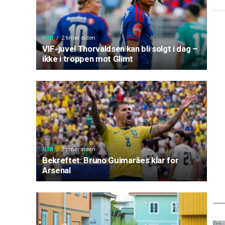
NTB
2 timer siden
VIF-juvel Thorvaldsen kan bli solgt i dag –
ikke i troppen mot Glimt
NTB
2 timer siden
Bekreftet: Bruno Guimarães klar for
Arsenal