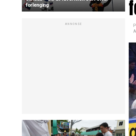
f
forlenging
ANNONSE
P
A