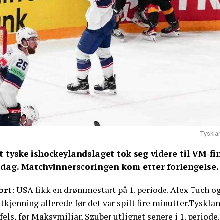
Tysklan
t tyske ishockeylandslaget tok seg videre til VM-fi
rdag. Matchvinnerscoringen kom etter forlengelse.
ort
: USA fikk en drømmestart på 1. periode. Alex Tuch og
tkjenning allerede før det var spilt fire minutter.Tyskla
fels, før Maksymilian Szuber utlignet senere i 1. periode.