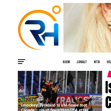
HJEM
LOKALT
NTB
US
I
C
NTB
3 år siden
Ishockey: Tyskland til VM-finale mot
Canada – slo ut favoritten USA etter