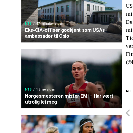
USA
min
De
NTB
47 minutter siden
min
Eks-CIA-offiser godkjent som USAs
ambassadør til Oslo
Tid
ve
Fin
(©
NTB
1 time siden
REL
Norgesmesteren mister EM: – Har vært
utrolig lei meg