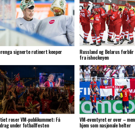
erenga signerte rutinert keeper
Russland og Belarus forblir
fra ishockeyen
itiet roser VM-publikummet: Få
VM-eventyret er over – men
drag under fotballfesten
hjem som nasjonale helter