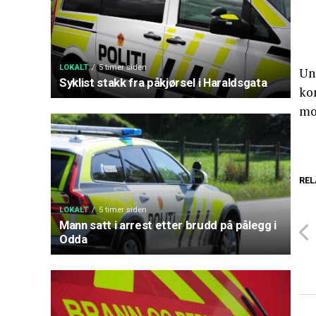
LOKALT
5 timer siden
Un
Syklist stakk fra påkjørsel i Haraldsgata
kom
mo
REL
LOKALT
5 timer siden
Mann satt i arrest etter brudd på pålegg i
Odda