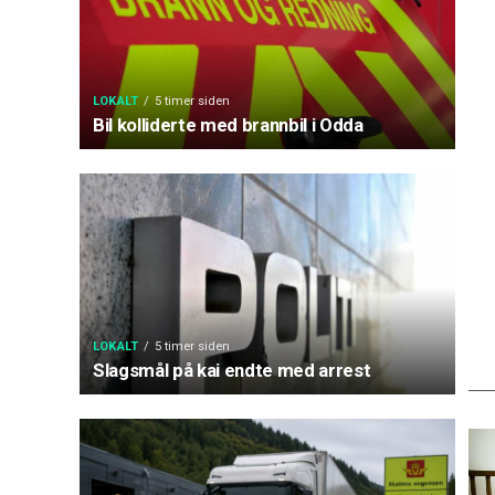
LOKALT
5 timer siden
Bil kolliderte med brannbil i Odda
LOKALT
5 timer siden
Slagsmål på kai endte med arrest