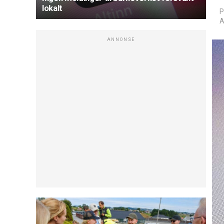
lokalt
P
A
ANNONSE