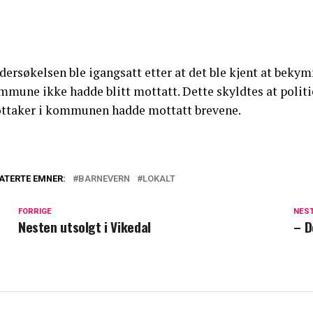
dersøkelsen ble igangsatt etter at det ble kjent at beky
mune ikke hadde blitt mottatt. Dette skyldtes at politie
ttaker i kommunen hadde mottatt brevene.
ATERTE EMNER:
BARNEVERN
LOKALT
FORRIGE
NES
Nesten utsolgt i Vikedal
– D