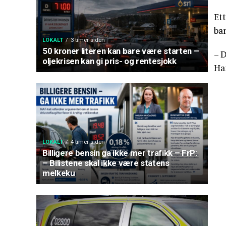
Et
bar
LOKALT
3 timer siden
50 kroner literen kan bare være starten –
– 
oljekrisen kan gi pris- og rentesjokk
Ha
LOKALT
4 timer siden
Billigere bensin ga ikke mer trafikk – FrP:
– Bilistene skal ikke være statens
melkeku