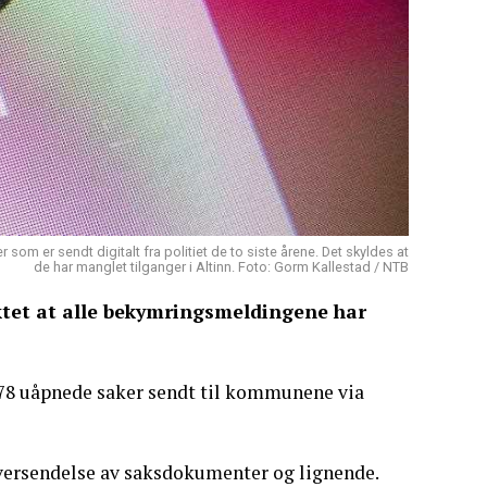
om er sendt digitalt fra politiet de to siste årene. Det skyldes at
de har manglet tilganger i Altinn. Foto: Gorm Kallestad / NTB
ktet at alle bekymringsmeldingene har
 78 uåpnede saker sendt til kommunene via
oversendelse av saksdokumenter og lignende.