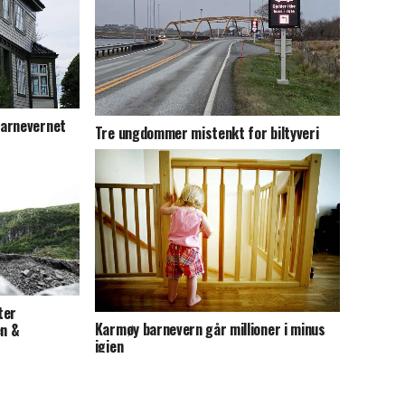
barnevernet
Tre ungdommer mistenkt for biltyveri
ter
Karmøy barnevern går millioner i minus
en &
igjen