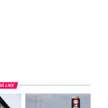
SÅ LIKE