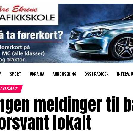
A
SPORT
UKRAINA
ANNONSERING
OSS I RADIOEN
INTERVJU
LOKALT
ngen meldinger til 
orsvant lokalt