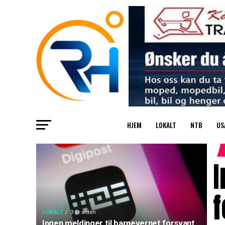
HJEM
LOKALT
NTB
US
I
f
LOKALT
3 år siden
Ingen meldinger til barnevernet forsvant