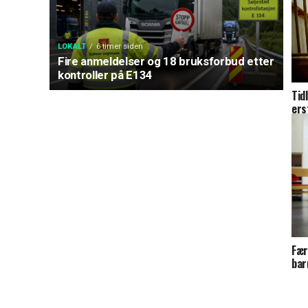
LOKALT
6 timer siden
Fire anmeldelser og 18 bruksforbud etter
kontroller på E134
Tid
ers
Fær
bar
kom