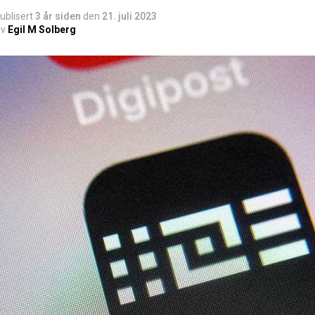
ublisert
3 år siden
den
21. juli 2023
v
Egil M Solberg