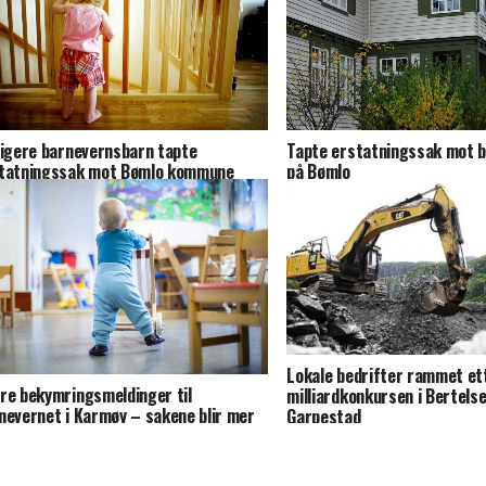
Tapte erstatningssak mot 
ligere barnevernsbarn tapte
på Bømlo
tatningssak mot Bømlo kommune
Lokale bedrifter rammet et
re bekymringsmeldinger til
milliardkonkursen i Bertels
nevernet i Karmøy – sakene blir mer
Garpestad
plekse