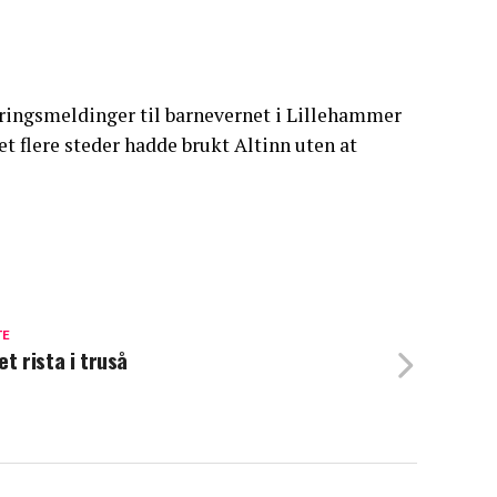
mringsmeldinger til barnevernet i Lillehammer
t flere steder hadde brukt Altinn uten at
TE
et rista i truså