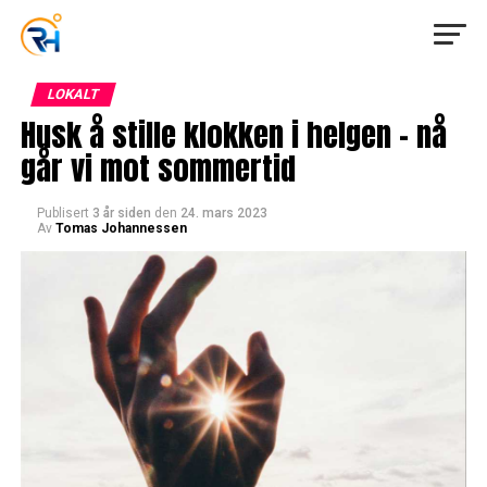
LOKALT
Husk å stille klokken i helgen – nå
går vi mot sommertid
Publisert
3 år siden
den
24. mars 2023
Av
Tomas Johannessen