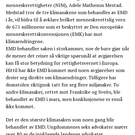
menneskerettigheter (NIM), Adele Matheson Mestad.
Medstad tror de tre klimasakene som behandles av EMD
i år, vil bidra til å avklare hvilket menneskerettslig vern
de 675 millionene som er beskyttet av Den europeiske
menneskerettskonvensjonen (EMK) har mot
klimaendringene.
EMD behandler saken i storkammer, noe de bare gjør når
de mener det reiser så viktige spørsmål at avgjørelsen
kan få stor betydning for rettighetsvernet i Europa.
Hittil har ikke EMD kommet med noen avgjørelser som
dreier seg direkte om klimaendringer. Tidligere har
domstolen riktignok tatt for seg flere miljøsaker. To
andre klimasaker, rettet mot Frankrike og Sveits, ble
behandlet av EMD i mars, men konklusjonene er ennå
ikke kommet.
Det er den største klimasaken som noen gang blir
behandlet av EMD. Ungdommenes seks advokater møter
over 80 av de innklagede landenes advokater.