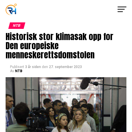
NTB
Historisk stor klimasak opp for
Den europeiske
menneskerettsdomstolen
Publisert
3 år siden
den
27. september 2023
Av
NTB