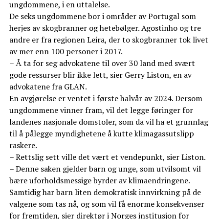
ungdommene, i en uttalelse.
De seks ungdommene bor i områder av Portugal som
herjes av skogbranner og hetebølger. Agostinho og tre
andre er fra regionen Leira, der to skogbranner tok livet
av mer enn 100 personer i 2017.
– Å ta for seg advokatene til over 30 land med svært
gode ressurser blir ikke lett, sier Gerry Liston, en av
advokatene fra GLAN.
En avgjørelse er ventet i første halvår av 2024. Dersom
ungdommene vinner fram, vil det legge føringer for
landenes nasjonale domstoler, som da vil ha et grunnlag
til å pålegge myndighetene å kutte klimagassutslipp
raskere.
– Rettslig sett ville det vært et vendepunkt, sier Liston.
– Denne saken gjelder barn og unge, som utvilsomt vil
bære uforholdsmessige byrder av klimaendringene.
Samtidig har barn liten demokratisk innvirkning på de
valgene som tas nå, og som vil få enorme konsekvenser
for fremtiden, sier direktør i Norges institusjon for