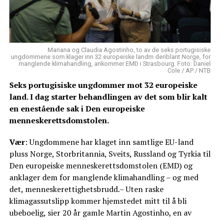
Mariana og Claudia Agostinho, to av de seks portugisiske
ungdommene som klager inn 32 europeiske landm deriblant Norge, for
manglende klimahandling, ankommer EMD i Strasbourg. Foto: Daniel
Cole / AP / NTB
Seks portugisiske ungdommer mot 32 europeiske
land. I dag starter behandlingen av det som blir kalt
en enestående sak i Den europeiske
menneskerettsdomstolen.
Vær
: Ungdommene har klaget inn samtlige EU-land
pluss Norge, Storbritannia, Sveits, Russland og Tyrkia til
Den europeiske menneskerettsdomstolen (EMD) og
anklager dem for manglende klimahandling – og med
det, menneskerettighetsbrudd.– Uten raske
klimagassutslipp kommer hjemstedet mitt til å bli
ubeboelig, sier 20 år gamle Martin Agostinho, en av