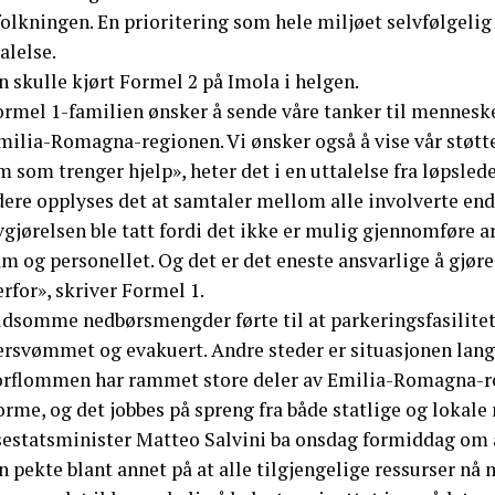
olkningen. En prioritering som hele miljøet selvfølgelig s
alelse.
 skulle kjørt Formel 2 på Imola i helgen.
ormel 1-familien ønsker å sende våre tanker til mennes
milia-Romagna-regionen. Vi ønsker også å vise vår støtte 
 som trenger hjelp», heter det i en uttalelse fra løpsled
dere opplyses det at samtaler mellom alle involverte end
gjørelsen ble tatt fordi det ikke er mulig gjennomføre a
m og personellet. Og det er det eneste ansvarlige å gjør
rfor», skriver Formel 1.
ldsomme nedbørsmengder førte til at parkeringsfasilite
ersvømmet og evakuert. Andre steder er situasjonen lang
orflommen har rammet store deler av Emilia-Romagna-reg
rme, og det jobbes på spreng fra både statlige og lokale
sestatsminister Matteo Salvini ba onsdag formiddag om 
 pekte blant annet på at alle tilgjengelige ressurser nå 