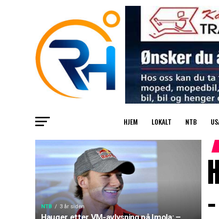
HJEM
LOKALT
NTB
US
H
–
NTB
3 år siden
Hauger etter VM-avlysning på Imola: –