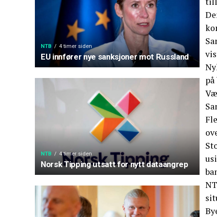
til
De
ko
Sa
NTB
4 timer siden
vi
EU innfører nye sanksjoner mot Russland
Nyh
på 
Væ
Sa
Fle
ov
Sto
NTB
4 timer siden
usi
Norsk Tipping utsatt for nytt dataangrep
ba
NT
si
By