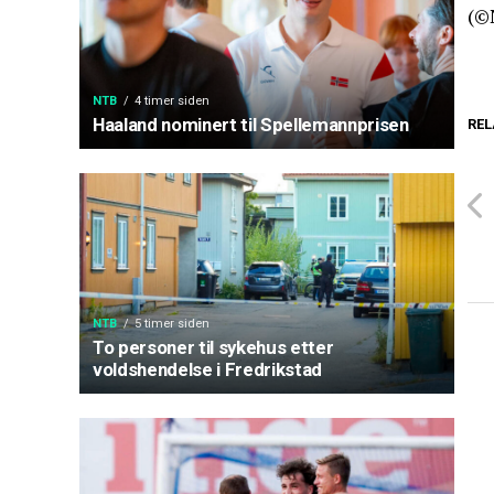
(©
NTB
4 timer siden
Haaland nominert til Spellemannprisen
REL
NTB
5 timer siden
To personer til sykehus etter
voldshendelse i Fredrikstad