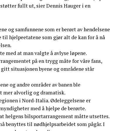
tøtter fullt ut, sier Dennis Hauger i en
kene og samfunnene som er berørt av hendelsene
til hjelpeetatene som gjør alt de kan for å nå
elsen.
te med at man valgte å avlyse løpene.
rrangementet på en trygg måte for våre fans,
e gitt situasjonen byene og områdene står
tene og andre områder av banen ble
t mer alvorlig og dramatisk.
ionen i Nord-Italia. Ødeleggelsene er
 myndigheter med å hjelpe de berørte.
at helgens bilsportarrangement måtte utsettes.
må benyttes til nødhjelpsarbeidet som pågår. I