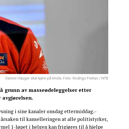
Dennis Hauger skal kjøre på Imola. Foto: Rodrigo Freitas / NTB
på grunn av masseødeleggelser etter
r avgjørelsen.
ysning i sine kanaler onsdag ettermiddag.–
årsaken til kanselleringen at alle politistyrker,
el 1-løpet i helgen kan frigjøres til å hjelpe