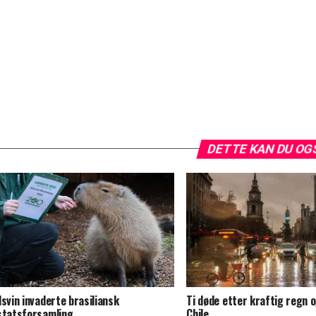
DETTE KAN DU OG
dsvin invaderte brasiliansk
Ti døde etter kraftig regn o
statsforsamling
Chile