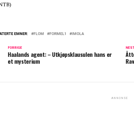
NTB)
ATERTE EMNER:
FLOM
FORMEL1
IMOLA
FORRIGE
NES
Haalands agent: – Utkjøpsklausulen hans er
Ått
et mysterium
Ra
ANNONSE