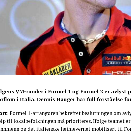
lgens VM-runder i Formel 1 og Formel 2 er avlyst 
orflom i Italia. Dennis Hauger har full forståelse fo
ort
: Formel 1-arrangøren bekreftet beslutningen om avl
lp til lokalbefolkningen må prioriteres. Ifølge teamet er 
nnmenn og det italienske heimevernet mobilisert til Form