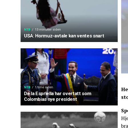
NTB
13 minutter siden
USA: Hormuz-avtale kan ventes snart
NTB
1 time siden
He
De la Espriella har overtatt som
st
Colombias nye president
Sp
Hje
bra