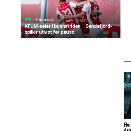
NTB
5 timer siden
KFUM-seier i bunnstriden – Sandefjord-
spiller utvist før pause
Flo
del