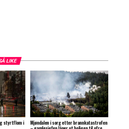
SÅ LIKE
g styrtflom i
Mjøndalen i sorg etter brannkatastrofen
– gamlesjefen låner ut boligen til ofre