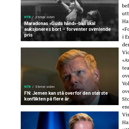
bef
utt
NTB
3 timer siden
Han
Maradonas «Guds hånd»-ball skal
«F
auksjoneres bort – forventer svimlende
pris
i E
dem
Vi
«Av
tea
ove
Vo
NTB
3 timer siden
ov
FN: Jemen kan stå overfor den største
St
konflikten på flere år
eno
Vi
Han