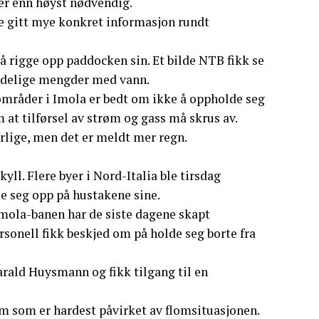
mer enn høyst nødvendig.
de gitt mye konkret informasjon rundt
 rigge opp paddocken sin. Et bilde NTB fikk se
tydelige mengder med vann.
 områder i Imola er bedt om ikke å oppholde seg
 at tilførsel av strøm og gass må skrus av.
lige, men det er meldt mer regn.
kyll. Flere byer i Nord-Italia ble tirsdag
e seg opp på hustakene sine.
Imola-banen har de siste dagene skapt
sonell fikk beskjed om på holde seg borte fra
ald Huysmann og fikk tilgang til en
em som er hardest påvirket av flomsituasjonen.