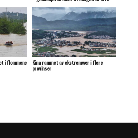
t i flommene
Kina rammet av ekstremvær i flere
provinser