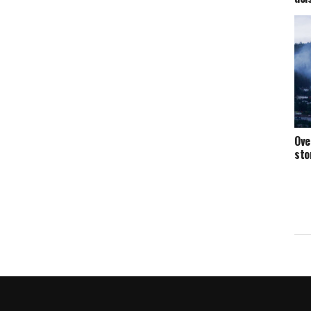
Ove
sto