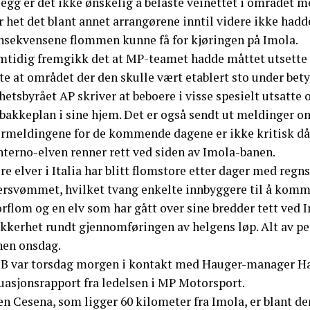
legg er det ikke ønskelig å belaste veinettet i området 
r het det blant annet arrangørene inntil videre ikke had
nsekvensene flommen kunne få for kjøringen på Imola.
mtidig fremgikk det at MP-teamet hadde måttet utsette å
ste at området der den skulle vært etablert sto under be
etsbyrået AP skriver at beboere i visse spesielt utsatte
bakkeplan i sine hjem. Det er også sendt ut meldinger om
rmeldingene for de kommende dagene er ikke kritisk dår
nterno-elven renner rett ved siden av Imola-banen.
re elver i Italia har blitt flomstore etter dager med regns
ersvømmet, hvilket tvang enkelte innbyggere til å komm
rflom og en elv som har gått over sine bredder tett ved 
kkerhet rundt gjennomføringen av helgens løp. Alt av per
nen onsdag.
B var torsdag morgen i kontakt med Hauger-manager Har
tuasjonsrapport fra ledelsen i MP Motorsport.
en Cesena, som ligger 60 kilometer fra Imola, er blant d