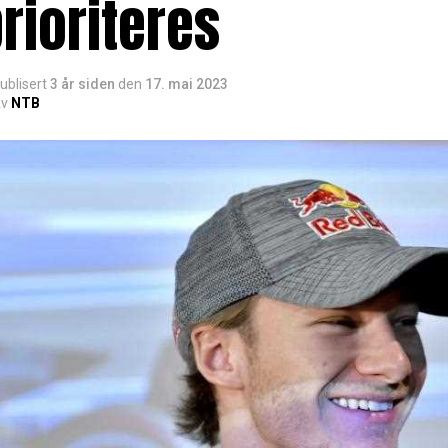
rioriteres
ublisert
3 år siden
den
17. mai 2023
v
NTB