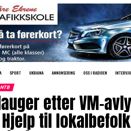
A
SPORT
UKRAINA
ANNONSERING
OSS I RADIOEN
INTERVJU
NTB
auger etter VM-avly
 Hjelp til lokalbefo