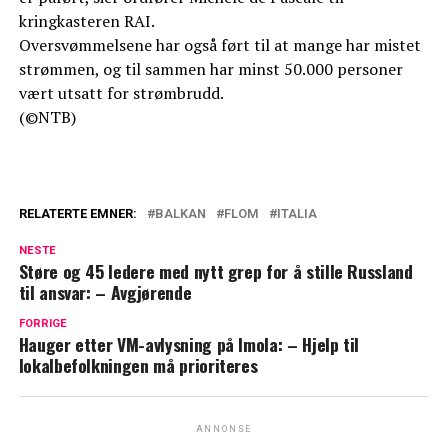
kringkasteren RAI.
Oversvømmelsene har også ført til at mange har mistet
strømmen, og til sammen har minst 50.000 personer
vært utsatt for strømbrudd.
(©NTB)
RELATERTE EMNER:
BALKAN
FLOM
ITALIA
NESTE
Støre og 45 ledere med nytt grep for å stille Russland
til ansvar: – Avgjørende
FORRIGE
Hauger etter VM-avlysning på Imola: – Hjelp til
lokalbefolkningen må prioriteres
ANNONSE