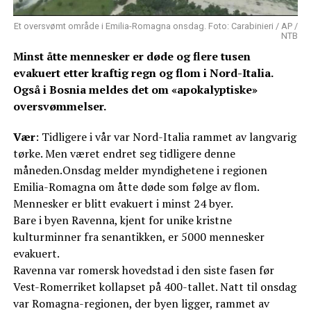
Et oversvømt område i Emilia-Romagna onsdag. Foto: Carabinieri / AP /
NTB
Minst åtte mennesker er døde og flere tusen
evakuert etter kraftig regn og flom i Nord-Italia.
Også i Bosnia meldes det om «apokalyptiske»
oversvømmelser.
Vær
: Tidligere i vår var Nord-Italia rammet av langvarig
tørke. Men været endret seg tidligere denne
måneden.Onsdag melder myndighetene i regionen
Emilia-Romagna om åtte døde som følge av flom.
Mennesker er blitt evakuert i minst 24 byer.
Bare i byen Ravenna, kjent for unike kristne
kulturminner fra senantikken, er 5000 mennesker
evakuert.
Ravenna var romersk hovedstad i den siste fasen før
Vest-Romerriket kollapset på 400-tallet. Natt til onsdag
var Romagna-regionen, der byen ligger, rammet av