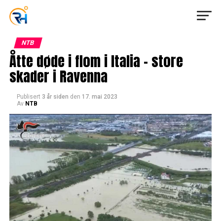
NTB
Åtte døde i flom i Italia – store
skader i Ravenna
Publisert
3 år siden
den
17. mai 2023
Av
NTB