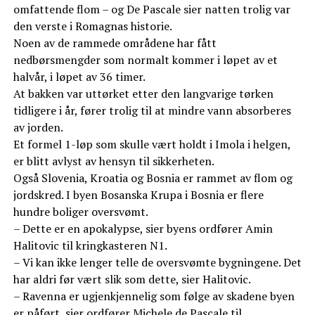
omfattende flom – og De Pascale sier natten trolig var
den verste i Romagnas historie.
Noen av de rammede områdene har fått
nedbørsmengder som normalt kommer i løpet av et
halvår, i løpet av 36 timer.
At bakken var uttørket etter den langvarige tørken
tidligere i år, fører trolig til at mindre vann absorberes
av jorden.
Et formel 1-løp som skulle vært holdt i Imola i helgen,
er blitt avlyst av hensyn til sikkerheten.
Også Slovenia, Kroatia og Bosnia er rammet av flom og
jordskred. I byen Bosanska Krupa i Bosnia er flere
hundre boliger oversvømt.
– Dette er en apokalypse, sier byens ordfører Amin
Halitovic til kringkasteren N1.
– Vi kan ikke lenger telle de oversvømte bygningene. Det
har aldri før vært slik som dette, sier Halitovic.
– Ravenna er ugjenkjennelig som følge av skadene byen
er påført, sier ordfører Michele de Pascale til