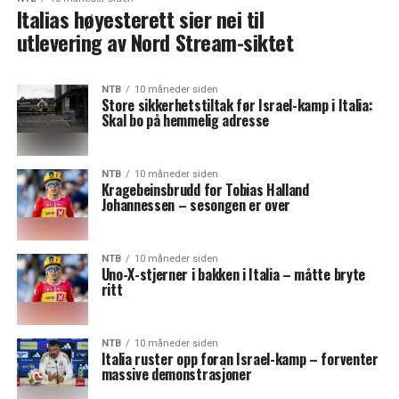
Italias høyesterett sier nei til
utlevering av Nord Stream-siktet
NTB
10 måneder siden
Store sikkerhetstiltak før Israel-kamp i Italia:
Skal bo på hemmelig adresse
NTB
10 måneder siden
Kragebeinsbrudd for Tobias Halland
Johannessen – sesongen er over
NTB
10 måneder siden
Uno-X-stjerner i bakken i Italia – måtte bryte
ritt
NTB
10 måneder siden
Italia ruster opp foran Israel-kamp – forventer
massive demonstrasjoner