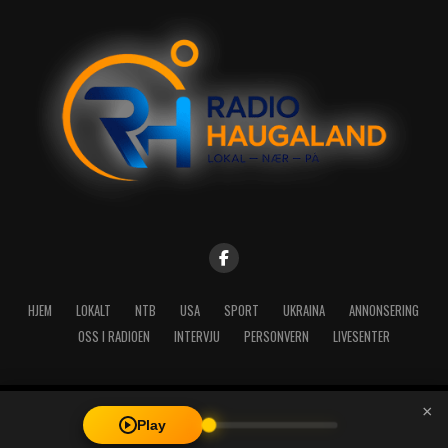
HJEM
LOKALT
NTB
USA
SPORT
UKRAINA
ANNONSERING
OSS I RADIOEN
INTERVJU
PERSONVERN
LIVESENTER
×
Copyright © 2026 A-Media AS | Radio Haugaland - Haraldsgata 114,
Play
5527 Haugesund - Mail: post@radioh.no - Telefon: 52717273