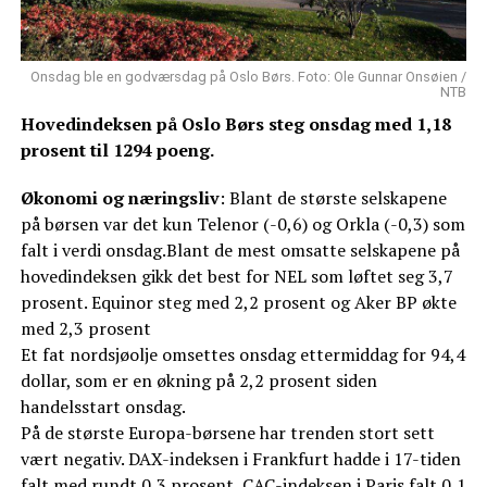
Onsdag ble en godværsdag på Oslo Børs. Foto: Ole Gunnar Onsøien /
NTB
Hovedindeksen på Oslo Børs steg onsdag med 1,18
prosent til 1294 poeng.
Økonomi og næringsliv
: Blant de største selskapene
på børsen var det kun Telenor (-0,6) og Orkla (-0,3) som
falt i verdi onsdag.Blant de mest omsatte selskapene på
hovedindeksen gikk det best for NEL som løftet seg 3,7
prosent. Equinor steg med 2,2 prosent og Aker BP økte
med 2,3 prosent
Et fat nordsjøolje omsettes onsdag ettermiddag for 94,4
dollar, som er en økning på 2,2 prosent siden
handelsstart onsdag.
På de største Europa-børsene har trenden stort sett
vært negativ. DAX-indeksen i Frankfurt hadde i 17-tiden
falt med rundt 0,3 prosent, CAC-indeksen i Paris falt 0,1