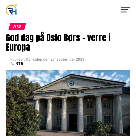
NTB
God dag på Oslo Børs – verre i
Europa
Publisert
3 år siden
den
27. september 2023
Av
NTB