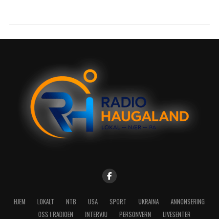
HJEM
LOKALT
NTB
USA
SPORT
UKRAINA
ANNONSERING
OSS I RADIOEN
INTERVJU
PERSONVERN
LIVESENTER