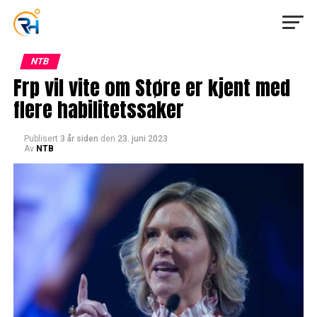
NTB
Frp vil vite om Støre er kjent med
flere habilitetssaker
Publisert
3 år siden
den
23. juni 2023
Av
NTB