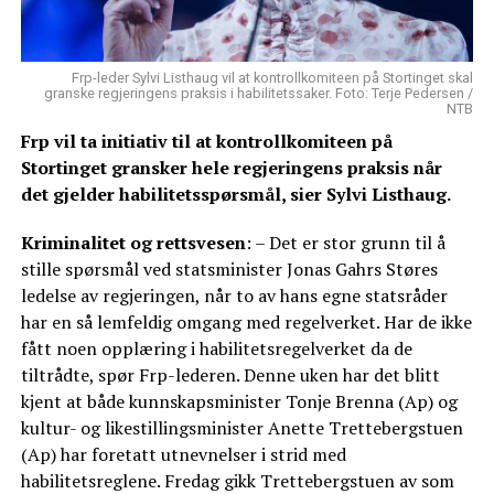
Frp-leder Sylvi Listhaug vil at kontrollkomiteen på Stortinget skal
granske regjeringens praksis i habilitetssaker. Foto: Terje Pedersen /
NTB
Frp vil ta initiativ til at kontrollkomiteen på
Stortinget gransker hele regjeringens praksis når
det gjelder habilitetsspørsmål, sier Sylvi Listhaug.
Kriminalitet og rettsvesen
: – Det er stor grunn til å
stille spørsmål ved statsminister Jonas Gahrs Støres
ledelse av regjeringen, når to av hans egne statsråder
har en så lemfeldig omgang med regelverket. Har de ikke
fått noen opplæring i habilitetsregelverket da de
tiltrådte, spør Frp-lederen. Denne uken har det blitt
kjent at både kunnskapsminister Tonje Brenna (Ap) og
kultur- og likestillingsminister Anette Trettebergstuen
(Ap) har foretatt utnevnelser i strid med
habilitetsreglene. Fredag gikk Trettebergstuen av som