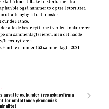
klart å finne tilbake til storformen fra
og han ble også nummer to og tre i storrittet.
n uttalte nylig til det franske
Tour de France.
t der alle de beste rytterne i verden konkurrerer
kjempe om sammenlagtseieren, men det hadde
ky/Ineos-rytteren.
e. Han ble nummer 133 sammenlagt i 2021.
TE
s ansatte og kunder i regnskapsfirma
t for omfattende økonomisk
minalitet