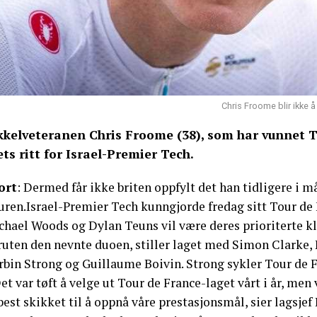
Chris Froome blir ikke å
kkelveteranen Chris Froome (38), som har vunnet To
ets ritt for Israel-Premier Tech.
ort
: Dermed får ikke briten oppfylt det han tidligere i 
ren.Israel-Premier Tech kunngjorde fredag sitt Tour de F
chael Woods og Dylan Teuns vil være deres prioriterte kl
ruten den nevnte duoen, stiller laget med Simon Clarke, 
rbin Strong og Guillaume Boivin. Strong sykler Tour de F
et var tøft å velge ut Tour de France-laget vårt i år, men 
best skikket til å oppnå våre prestasjonsmål, sier lagsjef