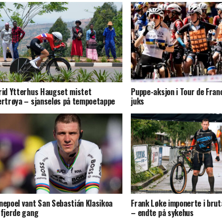
rid Ytterhus Haugset mistet
Puppe-aksjon i Tour de Fran
ertrøya – sjanseløs på tempoetappe
juks
nepoel vant San Sebastián Klasikoa
Frank Løke imponerte i bruta
 fjerde gang
– endte på sykehus