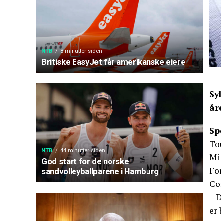
NTB
8 minutter siden
Britiske EasyJet får amerikanske eiere
Sy
år
Sp
Tou
NTB
44 minutter siden
Mi
God start for de norske
Fo
sandvolleyballparene i Hamburg
Co
– D
er 