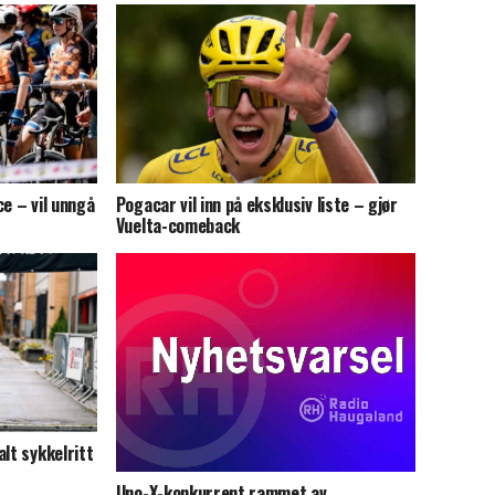
ce – vil unngå
Pogacar vil inn på eksklusiv liste – gjør
Vuelta-comeback
lt sykkelritt
Uno-X-konkurrent rammet av