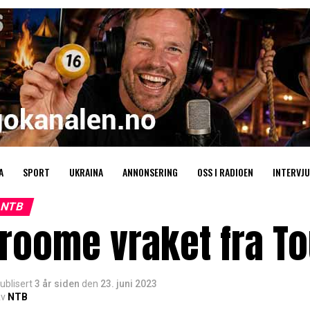
A
SPORT
UKRAINA
ANNONSERING
OSS I RADIOEN
INTERVJU
NTB
roome vraket fra To
ublisert
3 år siden
den
23. juni 2023
v
NTB