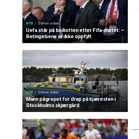
NTB
2 timer siden
Uefa står på boikotten etter Fifa-møtet: –
Betingelsene er ikke oppfylt
NTB
2 timer siden
Mann pågrepet for drap på kjæresten i
Stockholms skjærgård