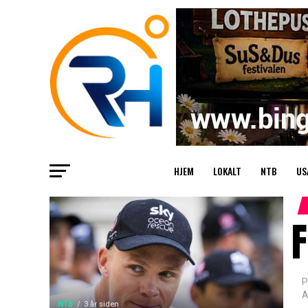
HJEM
LOKALT
NTB
US
F
P
A
NTB
3 år siden