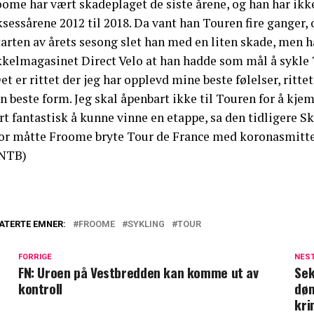
ome har vært skadeplaget de siste årene, og han har ikke 
sessårene 2012 til 2018. Da vant han Touren fire ganger, 
tarten av årets sesong slet han med en liten skade, men ha
kkelmagasinet Direct Velo at han hadde som mål å sykle 
et er rittet der jeg har opplevd mine beste følelser, ritte
sin beste form. Jeg skal åpenbart ikke til Touren for å 
t fantastisk å kunne vinne en etappe, sa den tidligere S
fjor måtte Froome bryte Tour de France med koronasmitt
NTB)
ATERTE EMNER:
FROOME
SYKLING
TOUR
FORRIGE
NES
FN: Uroen på Vestbredden kan komme ut av
Sek
kontroll
døm
kri