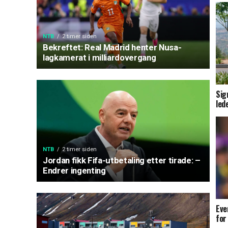
NTB
2 timer siden
Bekreftet: Real Madrid henter Nusa-
lagkamerat i milliardovergang
Sig
led
NTB
2 timer siden
Jordan fikk Fifa-utbetaling etter tirade: –
Endrer ingenting
Eve
for