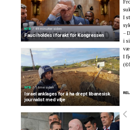
Fro
suk
I s
sy
NTB
49 minutter siden
– D
Fauci holdes i forakt for Kongressen
i 
vær
I 
(©
NTB
1 time siden
REL
Israel anklages for å ha drept libanesisk
journalist med vilje