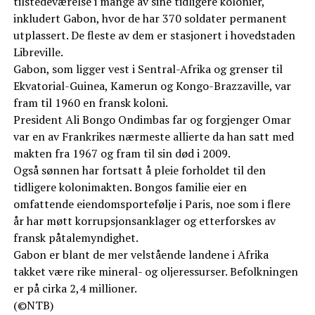
tilstedeværelse i mange av sine tidligere kolonier,
inkludert Gabon, hvor de har 370 soldater permanent
utplassert. De fleste av dem er stasjonert i hovedstaden
Libreville.
Gabon, som ligger vest i Sentral-Afrika og grenser til
Ekvatorial-Guinea, Kamerun og Kongo-Brazzaville, var
fram til 1960 en fransk koloni.
President Ali Bongo Ondimbas far og forgjenger Omar
var en av Frankrikes nærmeste allierte da han satt med
makten fra 1967 og fram til sin død i 2009.
Også sønnen har fortsatt å pleie forholdet til den
tidligere kolonimakten. Bongos familie eier en
omfattende eiendomsportefølje i Paris, noe som i flere
år har møtt korrupsjonsanklager og etterforskes av
fransk påtalemyndighet.
Gabon er blant de mer velstående landene i Afrika
takket være rike mineral- og oljeressurser. Befolkningen
er på cirka 2,4 millioner.
(©NTB)