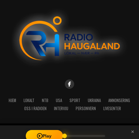
HJEM
LOKALT
NTB
USA
SPORT
UKRAINA
ANNONSERING
OSS I RADIOEN
INTERVJU
PERSONVERN
LIVESENTER
×
Copyright © 2026 A-Media AS | Radio Haugaland - Haraldsgata 114,
Play
5527 Haugesund - Mail: post@radioh.no - Telefon: 52717273