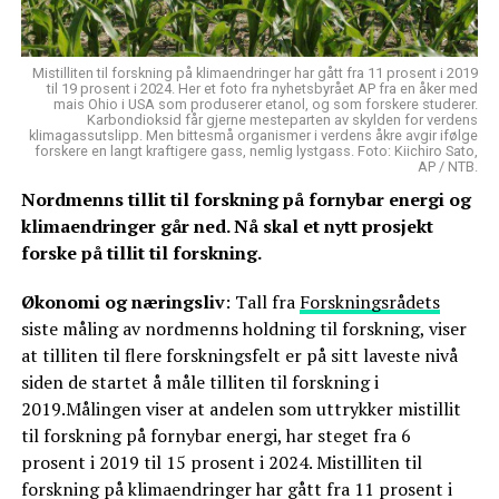
Mistilliten til forskning på klimaendringer har gått fra 11 prosent i 2019
til 19 prosent i 2024. Her et foto fra nyhetsbyrået AP fra en åker med
mais Ohio i USA som produserer etanol, og som forskere studerer.
Karbondioksid får gjerne mesteparten av skylden for verdens
klimagassutslipp. Men bittesmå organismer i verdens åkre avgir ifølge
forskere en langt kraftigere gass, nemlig lystgass. Foto: Kiichiro Sato,
AP / NTB.
Nordmenns tillit til forskning på fornybar energi og
klimaendringer går ned. Nå skal et nytt prosjekt
forske på tillit til forskning.
Økonomi og næringsliv
: Tall fra
Forskningsrådets
siste måling av nordmenns holdning til forskning, viser
at tilliten til flere forskningsfelt er på sitt laveste nivå
siden de startet å måle tilliten til forskning i
2019.Målingen viser at andelen som uttrykker mistillit
til forskning på fornybar energi, har steget fra 6
prosent i 2019 til 15 prosent i 2024. Mistilliten til
forskning på klimaendringer har gått fra 11 prosent i