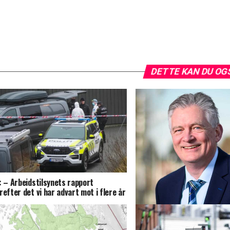
DETTE KAN DU OG
: – Arbeidstilsynets rapport
refter det vi har advart mot i flere år
FrP: – Arbeidstilsynets rap
knusende