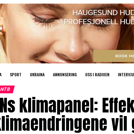
A
SPORT
UKRAINA
ANNONSERING
OSS I RADIOEN
INTERVJU
NTB
Ns klimapanel: Effe
limaendringene vil 