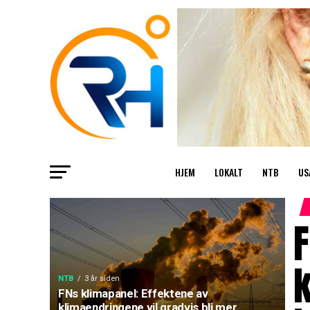
HJEM
LOKALT
NTB
US
F
k
NTB
3 år siden
FNs klimapanel: Effektene av
klimaendringene vil gradvis bli mer