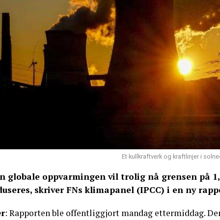
Et kullkraftverk og kraftlinjer i s
n globale oppvarmingen vil trolig nå grensen på 1
duseres, skriver FNs klimapanel (IPCC) i en ny rapp
r
: Rapporten ble offentliggjort mandag ettermiddag. 