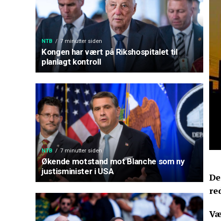
NTB
7 minutter siden
Kongen har vært på Rikshospitalet til
planlagt kontroll
NTB
7 minutter siden
Økende motstand mot Blanche som ny
justisminister i USA
De
re
Væ