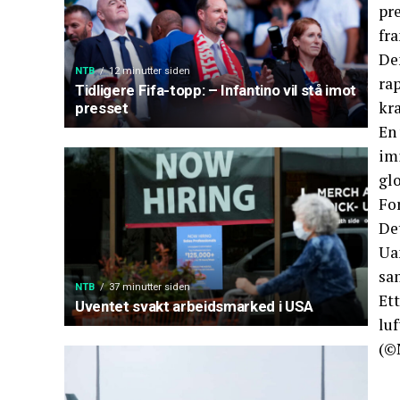
pre
fra
De
NTB
12 minutter siden
ra
Tidligere Fifa-topp: – Infantino vil stå imot
kra
presset
En 
imi
glo
Fo
Det
Uan
sam
NTB
37 minutter siden
Et
Uventet svakt arbeidsmarked i USA
lu
(©