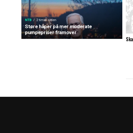
NTB
2 timer siden
Støre håper på mer moderate
pumpepriser framover
Ska