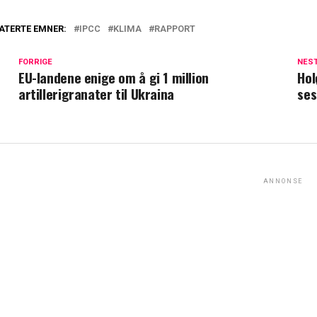
ATERTE EMNER:
IPCC
KLIMA
RAPPORT
FORRIGE
NES
EU-landene enige om å gi 1 million
Hol
artillerigranater til Ukraina
se
ANNONSE