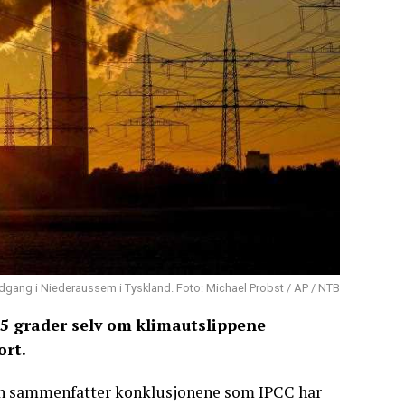
olnedgang i Niederaussem i Tyskland. Foto: Michael Probst / AP / NTB
,5 grader selv om klimautslippene
ort.
Den sammenfatter konklusjonene som IPCC har