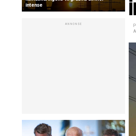
intense
ANNONSE
P
A