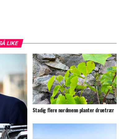
SÅ LIKE
Stadig flere nordmenn planter druetrær
port er