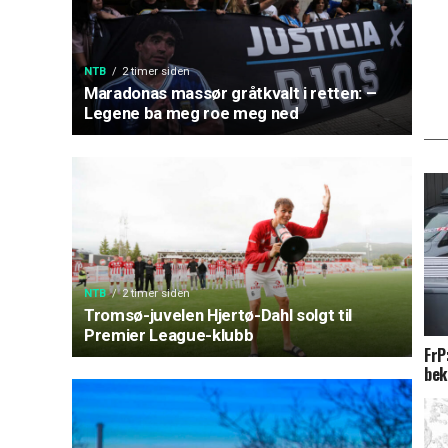
NTB
2 timer siden
Maradonas massør gråtkvalt i retten: –
Legene ba meg roe meg ned
NTB
2 timer siden
Tromsø-juvelen Hjertø-Dahl solgt til
Premier League-klubb
FrP
bek