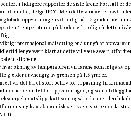
sentert i tidligere rapporter de siste årene.Fortsatt er d
mtid for alle, ifølge IPCC. Men dette vinduet er raskt i f
n globale oppvarmingen vil trolig nå 1,5 grader mellom 2
pporten. Temperaturen på kloden vil trolig nå dette nivå
ftig.
viktig internasjonal målsetting er å unngå at oppvarming
dlertid lenge vært klart at dette vil være svært utfordre
bale utslippene.
r hver økning av temperaturen vil farene som følge av o
te gjelder uavhengig av grensen på 1,5 grader.
sett vil det bli et stort behov for tilpasning til klimaend
funn bedre rustet for oppvarmingen, og som i tillegg har
t eksempel er utslippskutt som også reduserer den lokale
ftforurensing kan økonomisk sett være større enn kostnad
NTB)