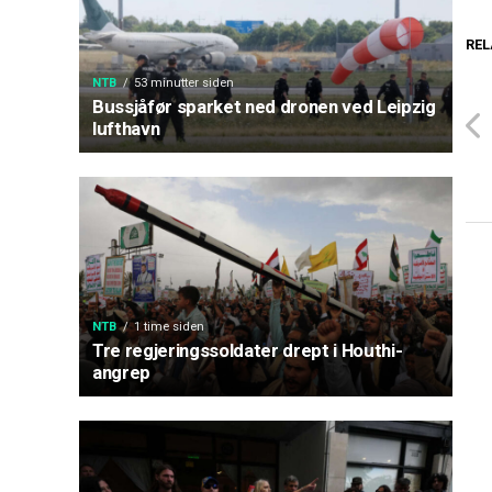
REL
NTB
53 minutter siden
Bussjåfør sparket ned dronen ved Leipzig
lufthavn
NTB
1 time siden
Tre regjeringssoldater drept i Houthi-
angrep