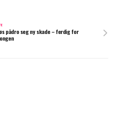
TE
øs pådro seg ny skade – ferdig for
songen