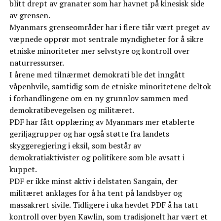
blitt drept av granater som har havnet på kinesisk side
av grensen.
Myanmars grenseområder har i flere tiår vært preget av
væpnede opprør mot sentrale myndigheter for å sikre
etniske minoriteter mer selvstyre og kontroll over
naturressurser.
I årene med tilnærmet demokrati ble det inngått
våpenhvile, samtidig som de etniske minoritetene deltok
i forhandlingene om en ny grunnlov sammen med
demokratibevegelsen og militæret.
PDF har fått opplæring av Myanmars mer etablerte
geriljagrupper og har også støtte fra landets
skyggeregjering i eksil, som består av
demokratiaktivister og politikere som ble avsatt i
kuppet.
PDF er ikke minst aktiv i delstaten Sangain, der
militæret anklages for å ha tent på landsbyer og
massakrert sivile. Tidligere i uka hevdet PDF å ha tatt
kontroll over byen Kawlin, som tradisjonelt har vært et