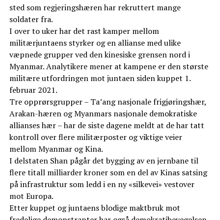
sted som regjeringshæren har rekruttert mange
soldater fra.
I over to uker har det rast kamper mellom
militærjuntaens styrker og en allianse med ulike
væpnede grupper ved den kinesiske grensen nord i
Myanmar. Analytikere mener at kampene er den største
militære utfordringen mot juntaen siden kuppet 1.
februar 2021.
Tre opprørsgrupper – Ta’ang nasjonale frigjøringshær,
Arakan-hæren og Myanmars nasjonale demokratiske
allianses hær – har de siste dagene meldt at de har tatt
kontroll over flere militærposter og viktige veier
mellom Myanmar og Kina.
I delstaten Shan pågår det bygging av en jernbane til
flere titall milliarder kroner som en del av Kinas satsing
på infrastruktur som ledd i en ny «silkevei» vestover
mot Europa.
Etter kuppet og juntaens blodige maktbruk mot
fredelige demonstranter har også demokratibevegelsen