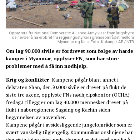
Opprørere fra National Democratic Alliance Army viser fram krigsbytte
de hevder å ha erobret fra regjeringsstyrker i grenseområdet mellom
Myanmar og Kina. Foto: Kokang / AP / NTB
Om lag 90.000 sivile er fordrevet som følge av harde
kamper i Myanmar, opplyser FN, som har store
problemer med å få inn nødhjelp.
Krig og konflikter
: Kampene pågår blant annet i
delstaten Shan, der 50.000 sivile er drevet på flukt de
siste tre ukene, opplyste FNs nødhjelpskontor (OCHA)
fredag.I tillegg er om lag 40.000 mennesker drevet på
flukt i naboregionene Sagaing og Kachin siden
begynnelsen av november.
Kampene pågår i avsidesliggende jungelområder som er
svært vanskelig tilgjengelig. Kommunikasjonslinjene har
den siste tiden vært nede, dermed er det også umulig å