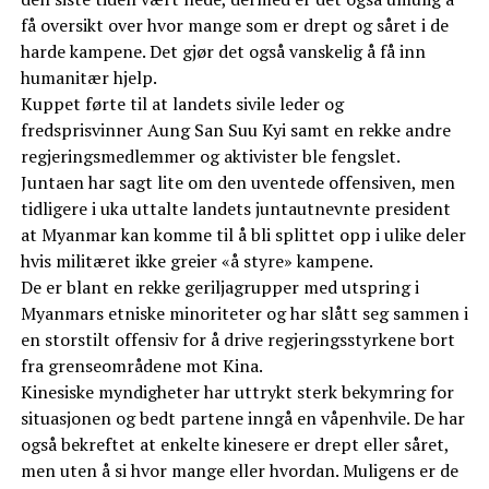
få oversikt over hvor mange som er drept og såret i de
harde kampene. Det gjør det også vanskelig å få inn
humanitær hjelp.
Kuppet førte til at landets sivile leder og
fredsprisvinner Aung San Suu Kyi samt en rekke andre
regjeringsmedlemmer og aktivister ble fengslet.
Juntaen har sagt lite om den uventede offensiven, men
tidligere i uka uttalte landets juntautnevnte president
at Myanmar kan komme til å bli splittet opp i ulike deler
hvis militæret ikke greier «å styre» kampene.
De er blant en rekke geriljagrupper med utspring i
Myanmars etniske minoriteter og har slått seg sammen i
en storstilt offensiv for å drive regjeringsstyrkene bort
fra grenseområdene mot Kina.
Kinesiske myndigheter har uttrykt sterk bekymring for
situasjonen og bedt partene inngå en våpenhvile. De har
også bekreftet at enkelte kinesere er drept eller såret,
men uten å si hvor mange eller hvordan. Muligens er de