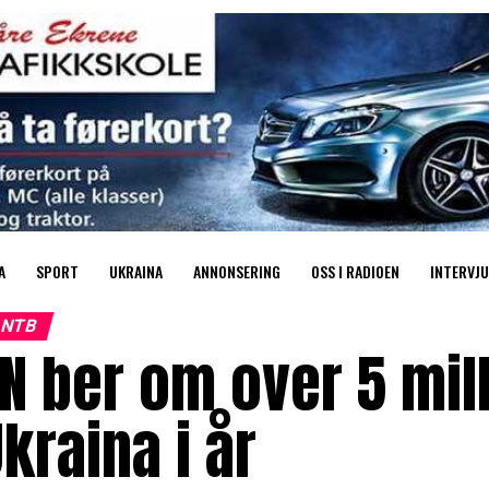
A
SPORT
UKRAINA
ANNONSERING
OSS I RADIOEN
INTERVJU
NTB
N ber om over 5 milli
kraina i år