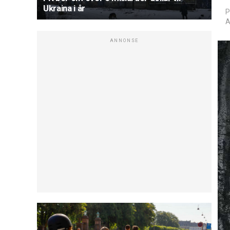
Ukraina i år
P
A
ANNONSE