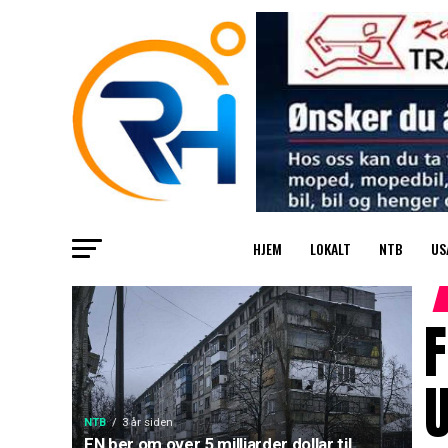
HJEM
LOKALT
NTB
US
F
U
NTB
3 år siden
FN ber om over 5 milliarder dollar til