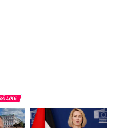
SÅ LIKE