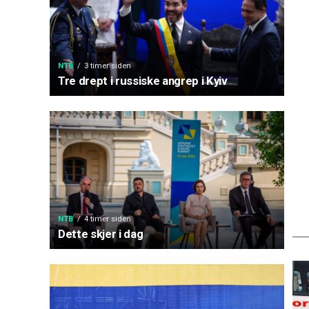
NTB
3 timer siden
Tre drept i russiske angrep i Kyiv
NTB
4 timer siden
Dette skjer i dag