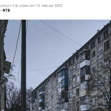
ublisert
3 år siden
den
15. februar 2023
v
NTB