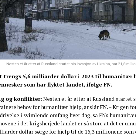
Nesten et år etter at Russland startet sin invasjon av Ukraina, har 21,8 mill
t trengs 5,6 milliarder dollar i 2023 til humanitær 
nnesker som har flyktet landet, ifølge FN.
ig og konflikter
: Nesten et år etter at Russland startet 
ainere behov for humanitær hjelp, anslår FN. – Krigen fo
drivelse i svimlende omfang hver dag, sa FNs humanitære 
ovene i det krigsherjede landet er så store at det er umul
liarder dollar sørge for hjelp til de 15,3 millionene som