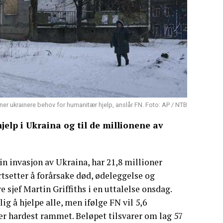
ioner ukrainere behov for humanitær hjelp, anslår FN. Foto: AP / NTB
hjelp i Ukraina og til de millionene av
sin invasjon av Ukraina, har 21,8 millioner
rtsetter å forårsake død, ødeleggelse og
sjef Martin Griffiths i en uttalelse onsdag.
ig å hjelpe alle, men ifølge FN vil 5,6
 er hardest rammet. Beløpet tilsvarer om lag 57