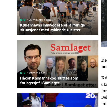
NTB
39 minutter siden
Københavns innbyggere er lei farlige
situasjoner med syklende turister
De
me
NTB
2 timer siden
Kr
Håkon Kolmannskog slutter som
forlagssjef i Samlaget
ukr
for
Beh
mil