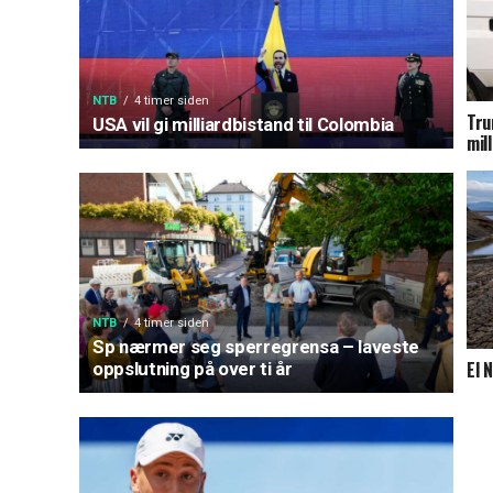
NTB
4 timer siden
Tru
USA vil gi milliardbistand til Colombia
mil
NTB
4 timer siden
Sp nærmer seg sperregrensa – laveste
El 
oppslutning på over ti år