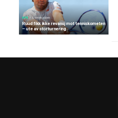
NTB
6 timer siden
Ruud fikk ikke revansj mot tenniskometen
– ute av storturnering