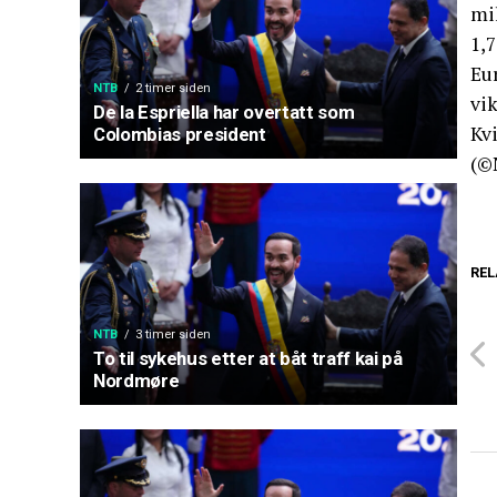
mil
1,7
Eur
NTB
2 timer siden
vik
De la Espriella har overtatt som
Kvi
Colombias president
(©
REL
NTB
3 timer siden
To til sykehus etter at båt traff kai på
Nordmøre