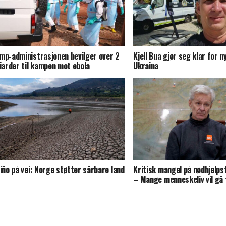
mp-administrasjonen bevilger over 2
Kjell Bua gjør seg klar for ny
liarder til kampen mot ebola
Ukraina
Niño på vei: Norge støtter sårbare land
Kritisk mangel på nødhjelps
– Mange menneskeliv vil gå 