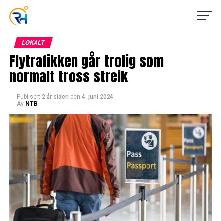
LOKALT
Flytrafikken går trolig som
normalt tross streik
Publisert
2 år siden
den
4. juni 2024
Av
NTB