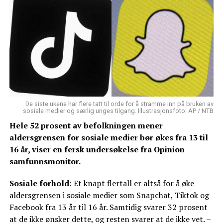
De siste ukene har flere tatt til orde for å stramme inn på bruken av
sosiale medier og særlig unges tilgang. Illustrasjonsfoto: AP / NTB
Hele 52 prosent av befolkningen mener
aldersgrensen for sosiale medier bør økes fra 13 til
16 år, viser en fersk undersøkelse fra Opinion
samfunnsmonitor.
Sosiale forhold
: Et knapt flertall er altså for å øke
aldersgrensen i sosiale medier som Snapchat, Tiktok og
Facebook fra 13 år til 16 år. Samtidig svarer 32 prosent
at de ikke ønsker dette, og resten svarer at de ikke vet. –