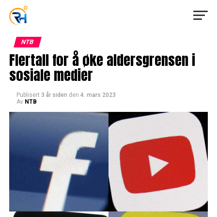
NTB
Flertall for å øke aldersgrensen i
sosiale medier
Publisert
3 år siden
den
4. mars 2023
Av
NTB