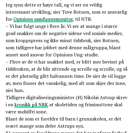
Jeg syns dette er høye tall, og vi ser en veldig
interessant utvikling, sier Tove Botnen, som er ansvarlig
for
Opinions samfunnsmonitor
, til NTB.
– Vi har fulgt unge i flere år. Vi ser at mange i større
grad snakker om de negative sidene ved sosiale medier,
som kroppspress og ikke minst tidsbruk, sier Botnen,
som tidligere har jobbet med denne målgruppa, blant
annet med ansvar for Opinions Ung-studie.
– Flere av de vi har snakket med, er blitt mer bevisst på
tidsbruken, at de blir sittende og scrolle og scrolle, og så
er det plutselig gått halvannen time. De sier de vil logge
av, men finner det vanskelig, med alt som skjer der inne,
sier hun.
Tidligere digitaliseringsminister (H) Nikolai Astrup skrev
i en
kronikk på NRK
at skoletiden og friminuttene skal
være mobilfri sone.
Blant de som er foreldre til barn i grunnskolen, er det
svært mange som deler Astrups syn.
81 prosent av foreldrene mener det bør innføres forbud