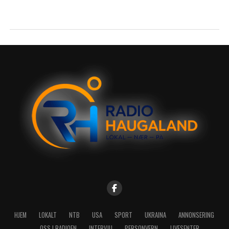
HJEM
LOKALT
NTB
USA
SPORT
UKRAINA
ANNONSERING
OSS I RADIOEN
INTERVJU
PERSONVERN
LIVESENTER