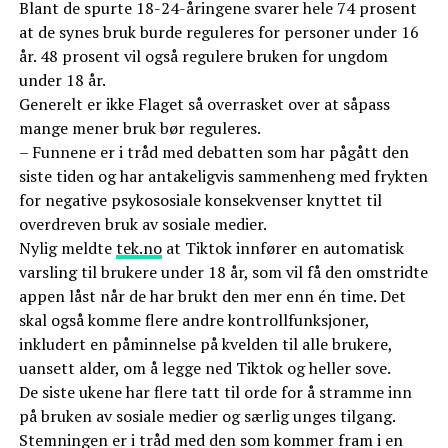
Blant de spurte 18-24-åringene svarer hele 74 prosent
at de synes bruk burde reguleres for personer under 16
år. 48 prosent vil også regulere bruken for ungdom
under 18 år.
Generelt er ikke Flaget så overrasket over at såpass
mange mener bruk bør reguleres.
– Funnene er i tråd med debatten som har pågått den
siste tiden og har antakeligvis sammenheng med frykten
for negative psykososiale konsekvenser knyttet til
overdreven bruk av sosiale medier.
Nylig meldte
tek.no
at Tiktok innfører en automatisk
varsling til brukere under 18 år, som vil få den omstridte
appen låst når de har brukt den mer enn én time. Det
skal også komme flere andre kontrollfunksjoner,
inkludert en påminnelse på kvelden til alle brukere,
uansett alder, om å legge ned Tiktok og heller sove.
De siste ukene har flere tatt til orde for å stramme inn
på bruken av sosiale medier og særlig unges tilgang.
Stemningen er i tråd med den som kommer fram i en